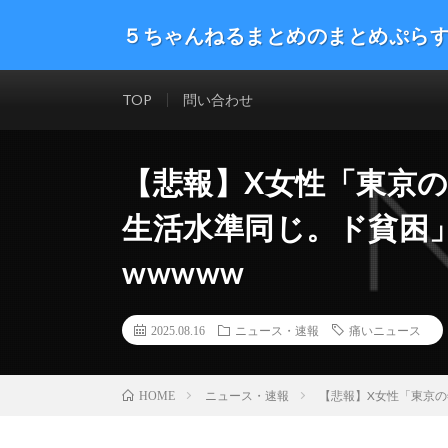
５ちゃんねるまとめのまとめぷら
話題のニュースや最新情報を幅広いジャンルをまとめて
した。ネタ・速報 エンタメ 生活 趣味 漫画アニメ ゲーム
TOP
問い合わせ
【悲報】X女性「東京の
生活水準同じ。ド貧困
wwwww
2025.08.16
ニュース・速報
痛いニュース
ニュース・速報
【悲報】X女性「東京の
HOME