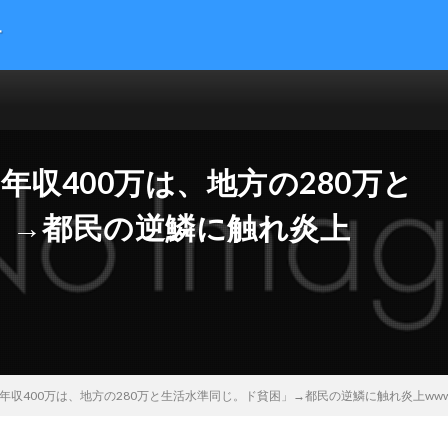
す
提供する総合トレンドサイトです。５chまとめサイトを読みやすくまとめま
 サイエンス マネー 海外の反応
年収400万は、地方の280万と
」→都民の逆鱗に触れ炎上
年収400万は、地方の280万と生活水準同じ。ド貧困」→都民の逆鱗に触れ炎上www