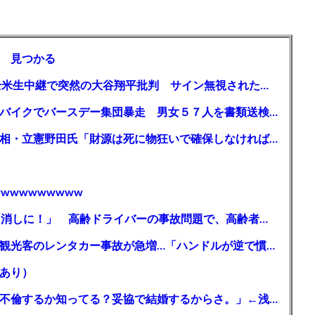
 見つかる
【MLB】「大谷は謙虚ではない」少女が全米生中継で突然の大谷翔平批判 サイン無視された過去明かす
【千葉】「みんなで走れて楽しかった」 バイクでバースデー集団暴走 男女５７人を書類送検 SNSで参加者募る
ガソリン減税、１兆円の財源必要 石破首相・立憲野田氏「財源は死に物狂いで確保しなければならない」「本当に死に物狂いで」
wwwwwwwww
【芸能】高橋真麻「80代で免許を全員取り消しに！」 高齢ドライバーの事故問題で、高齢者の運転免許取り消し法を提案
【🗻】「富士山きれいに撮りたい」外国人観光客のレンタカー事故が急増…「ハンドルが逆で慣れず」、道の狭さも
あり）
シンガーソングライター・平井大「なんで不倫するか知ってる？妥協で結婚するからさ。」←浅すぎると大炎上