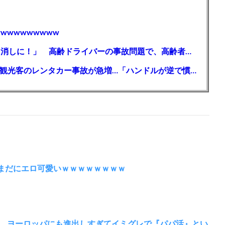
wwwwwwwww
【芸能】高橋真麻「80代で免許を全員取り消しに！」 高齢ドライバーの事故問題で、高齢者の運転免許取り消し法を提案
【🗻】「富士山きれいに撮りたい」外国人観光客のレンタカー事故が急増…「ハンドルが逆で慣れず」、道の狭さも
いまだにエロ可愛いｗｗｗｗｗｗｗｗ
 ヨーロッパにも進出しすぎてイミグレで『パパ活』とい