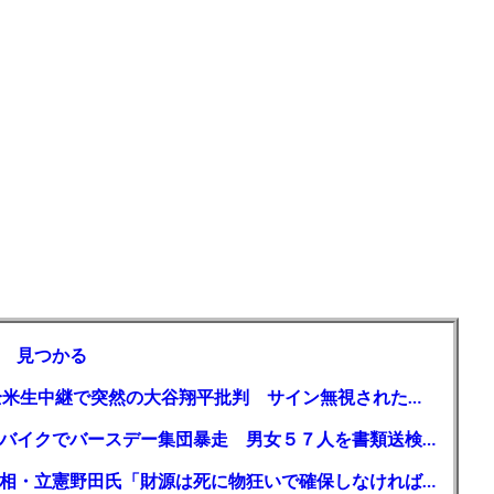
 見つかる
【MLB】「大谷は謙虚ではない」少女が全米生中継で突然の大谷翔平批判 サイン無視された過去明かす
【千葉】「みんなで走れて楽しかった」 バイクでバースデー集団暴走 男女５７人を書類送検 SNSで参加者募る
ガソリン減税、１兆円の財源必要 石破首相・立憲野田氏「財源は死に物狂いで確保しなければならない」「本当に死に物狂いで」