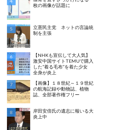
枚の画像が話題に
立憲民主党 ネットの言論統
制を主張
【NHKも宣伝して大人気】
激安中国サイトTEMUで購入
した”着る毛布”を着た少女
全身が炎上
【画像】１８世紀～１９世紀
の航海記録や動物誌、植物
誌、全部著作権フリー
岸田安倍氏の遺志に報いる大
炎上中