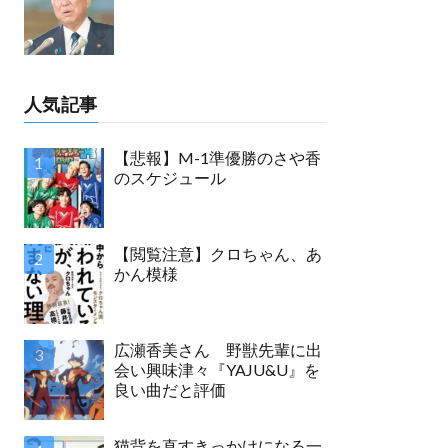
人気記事
【悲報】M-1準優勝のさや香
のスケジュール
【閲覧注意】クロちゃん、あ
かん模様
広瀬香美さん 野獣先輩に出
会い興味津々『YAJU&U』を
良い曲だと評価
猫背を直すきっかけになる一