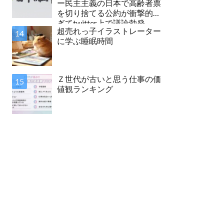
ー民主主義の日本で高齢者票
を切り捨てる公約が衝撃的す
ぎてtwitter上で議論勃発
超売れっ子イラストレーター
に学ぶ睡眠時間
Ｚ世代が古いと思う仕事の価
値観ランキング