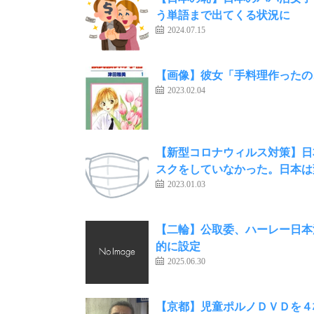
う単語まで出てくる状況に
2024.07.15
【画像】彼女「手料理作ったの
2023.02.04
【新型コロナウィルス対策】日
スクをしていなかった。日本は
2023.01.03
【二輪】公取委、ハーレー日本
的に設定
2025.06.30
【京都】児童ポルノＤＶＤを４