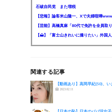
石破自民党 また増税
【悲報】論客米山隆一、Xで夫婦喧嘩www
関連する記事
【動画あり】高岡早紀(50)、
2023.02.11
【日本の恥】日本のパパ活女子