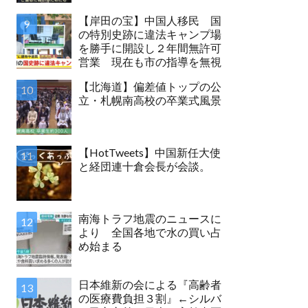
【岸田の宝】中国人移民 国
の特別史跡に違法キャンプ場
を勝手に開設し２年間無許可
営業 現在も市の指導を無視
【北海道】偏差値トップの公
立・札幌南高校の卒業式風景
【HotTweets】中国新任大使
と経団連十倉会長が会談。
南海トラフ地震のニュースに
より 全国各地で水の買い占
め始まる
日本維新の会による『高齢者
の医療費負担３割』←シルバ