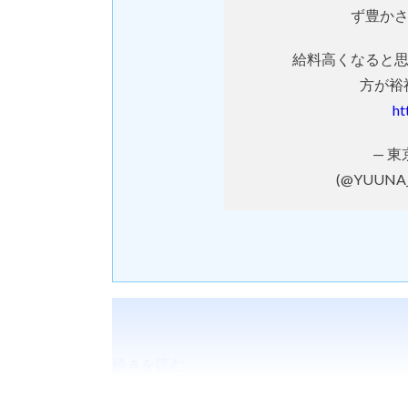
ず豊か
給料高くなると
方が裕
ht
— 
(@YUUNA
続きを読む