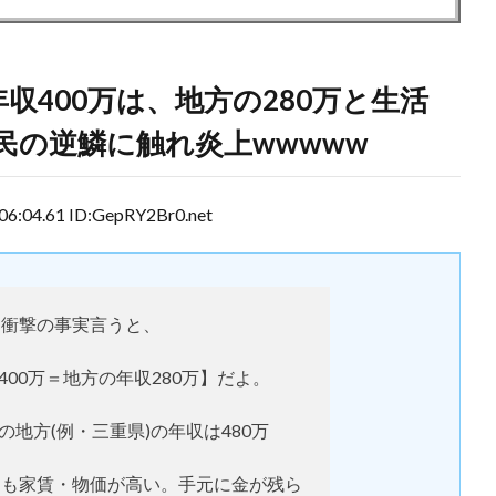
収400万は、地方の280万と生活
民の逆鱗に触れ炎上wwwww
4.61 ID:GepRY2Br0.net
衝撃の事実言うと、
400万＝地方の年収280万】だよ。
の地方(例・三重県)の年収は480万
ても家賃・物価が高い。手元に金が残ら