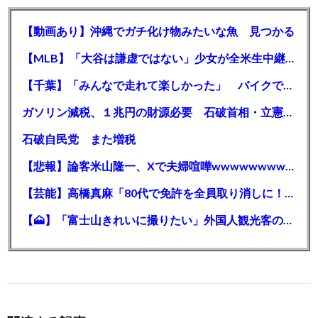
【動画あり】沖縄でガチ化け物みたいな魚 見つかる
【MLB】「大谷は謙虚ではない」少女が全米生中継で突然の大谷翔平批判 サイン無視された過去明かす
【千葉】「みんなで走れて楽しかった」 バイクでバースデー集団暴走 男女５７人を書類送検 SNSで参加者募る
ガソリン減税、１兆円の財源必要 石破首相・立憲野田氏「財源は死に物狂いで確保しなければならない」「本当に死に物狂いで」
石破自民党 また増税
【悲報】論客米山隆一、Xで夫婦喧嘩wwwwwwwwwwww
【芸能】高橋真麻「80代で免許を全員取り消しに！」 高齢ドライバーの事故問題で、高齢者の運転免許取り消し法を提案
【🗻】「富士山きれいに撮りたい」外国人観光客のレンタカー事故が急増…「ハンドルが逆で慣れず」、道の狭さも