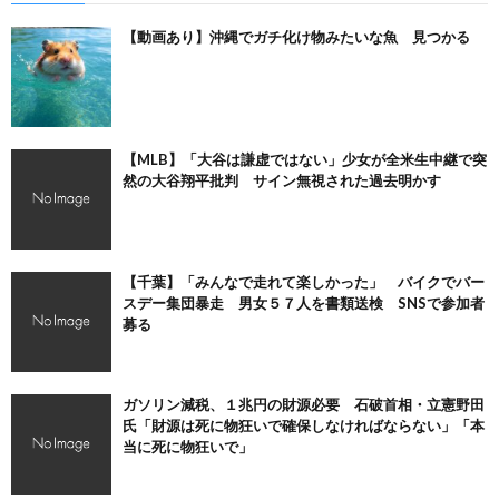
【動画あり】沖縄でガチ化け物みたいな魚 見つかる
【MLB】「大谷は謙虚ではない」少女が全米生中継で突
然の大谷翔平批判 サイン無視された過去明かす
【千葉】「みんなで走れて楽しかった」 バイクでバー
スデー集団暴走 男女５７人を書類送検 SNSで参加者
募る
ガソリン減税、１兆円の財源必要 石破首相・立憲野田
氏「財源は死に物狂いで確保しなければならない」「本
当に死に物狂いで」