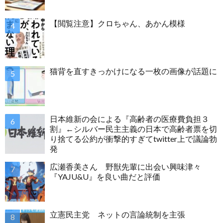
【閲覧注意】クロちゃん、あかん模様
猫背を直すきっかけになる一枚の画像が話題に
日本維新の会による『高齢者の医療費負担３
割』←シルバー民主主義の日本で高齢者票を切
り捨てる公約が衝撃的すぎてtwitter上で議論勃
発
広瀬香美さん 野獣先輩に出会い興味津々
『YAJU&U』を良い曲だと評価
立憲民主党 ネットの言論統制を主張