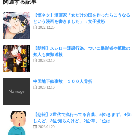
関連する記事
【懐ネタ】漫画家「女だけの国を作ったらこうなる
という漫画を書きました」→女子激怒
2022.12.25
【朗報】スシロー迷惑行為、ついに撮影者や拡散の
知人も書類送検
2023.02.10
中国地下鉄事故 １００人骨折
2023.12.16
【悲報】Z世代で流行ってる言葉、5位:きまず、4位:
しんど、3位:知らんけど、2位:草、1位は…
2023.01.20