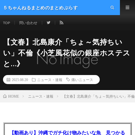
５ちゃんねるまとめのまとめぷらす
TOP
問い合わせ
【文春】北島康介「ちょ～気持ちい
い」不倫《小芝風花似の銀座ホステス
と…》
2025.08.20
ニュース・速報
痛いニュース
ニュース・速報
【文春】北島康介「ちょ～気持ちいい」不倫
HOME
【動画あり】沖縄でガチ化け物みたいな魚 見つかる