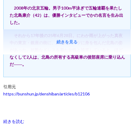
2008年の北京五輪。男子100m平泳ぎで五輪連覇を果たし
た北島康介（42）は、優勝インタビューでかの名言を生み出
した。
それから17年後の25年6月28日。にわか雨が上がった真夜
続きを見る
中の東京・銀座の街に、灰色のスーツに身を包んだ北島の姿
があった。妖艶なドレスを着た女性と談笑していると、ほど
なくして2人は、北島の所有する高級車の後部座席に乗り込ん
だ――。
引用元
https://bunshun.jp/denshiban/articles/b12106
続きを読む