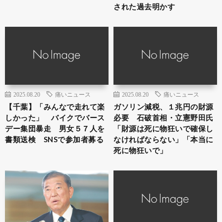
された過去明かす
2025.08.20
痛いニュース
2025.08.20
痛いニュース
【千葉】「みんなで走れて楽
ガソリン減税、１兆円の財源
しかった」 バイクでバース
必要 石破首相・立憲野田氏
デー集団暴走 男女５７人を
「財源は死に物狂いで確保し
書類送検 SNSで参加者募る
なければならない」「本当に
死に物狂いで」