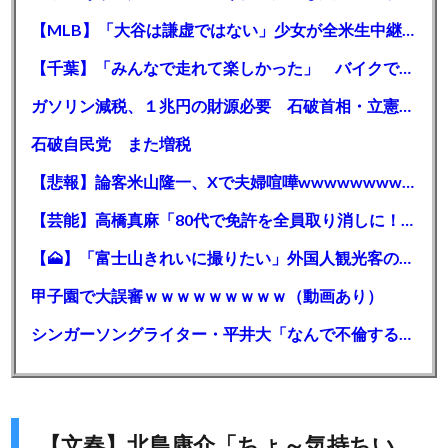
【MLB】「大谷は謙虚ではない」少女が全米生中継で突然の大谷翔平批判 サイン無視された過去明かす
【千葉】「みんなで走れて楽しかった」 バイクでバースデー集団暴走 男女５７人を書類送検 SNSで参加者募る
ガソリン減税、１兆円の財源必要 石破首相・立憲野田氏「財源は死に物狂いで確保しなければならない」「本当に死に物狂いで」
石破自民党 また増税
【悲報】論客米山隆一、Xで夫婦喧嘩wwwwwwwwwwww
【芸能】高橋真麻「80代で免許を全員取り消しに！」 高齢ドライバーの事故問題で、高齢者の運転免許取り消し法を提案
【🗻】「富士山きれいに撮りたい」外国人観光客のレンタカー事故が急増…「ハンドルが逆で慣れず」、道の狭さも
甲子園で大誤審ｗｗｗｗｗｗｗｗｗ（動画あり）
シンガーソングライター・平井大「なんで不倫するか知ってる？妥協で結婚するからさ。」←浅すぎると大炎上
【文春】北島康介「ちょ～気持ちい