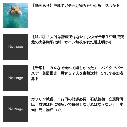
【動画あり】沖縄でガチ化け物みたいな魚 見つかる
【MLB】「大谷は謙虚ではない」少女が全米生中継で突
然の大谷翔平批判 サイン無視された過去明かす
【千葉】「みんなで走れて楽しかった」 バイクでバー
スデー集団暴走 男女５７人を書類送検 SNSで参加者
募る
ガソリン減税、１兆円の財源必要 石破首相・立憲野田
氏「財源は死に物狂いで確保しなければならない」「本
当に死に物狂いで」