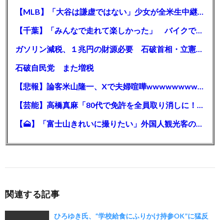
【MLB】「大谷は謙虚ではない」少女が全米生中継で突然の大谷翔平批判 サイン無視された過去明かす
【千葉】「みんなで走れて楽しかった」 バイクでバースデー集団暴走 男女５７人を書類送検 SNSで参加者募る
ガソリン減税、１兆円の財源必要 石破首相・立憲野田氏「財源は死に物狂いで確保しなければならない」「本当に死に物狂いで」
石破自民党 また増税
【悲報】論客米山隆一、Xで夫婦喧嘩wwwwwwwwwwww
【芸能】高橋真麻「80代で免許を全員取り消しに！」 高齢ドライバーの事故問題で、高齢者の運転免許取り消し法を提案
【🗻】「富士山きれいに撮りたい」外国人観光客のレンタカー事故が急増…「ハンドルが逆で慣れず」、道の狭さも
関連する記事
ひろゆき氏、“学校給食にふりかけ持参OK”に猛反