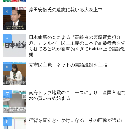
岸田安倍氏の遺志に報いる大炎上中
日本維新の会による『高齢者の医療費負担３
割』←シルバー民主主義の日本で高齢者票を切
り捨てる公約が衝撃的すぎてtwitter上で議論勃
発
立憲民主党 ネットの言論統制を主張
南海トラフ地震のニュースにより 全国各地で
水の買い占め始まる
猫背を直すきっかけになる一枚の画像が話題に