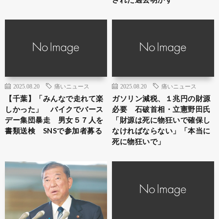
2025.08.20
痛いニュース
2025.08.20
痛いニュース
【千葉】「みんなで走れて楽
ガソリン減税、１兆円の財源
しかった」 バイクでバース
必要 石破首相・立憲野田氏
デー集団暴走 男女５７人を
「財源は死に物狂いで確保し
書類送検 SNSで参加者募る
なければならない」「本当に
死に物狂いで」