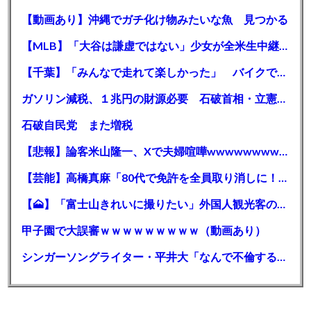
【動画あり】沖縄でガチ化け物みたいな魚 見つかる
【MLB】「大谷は謙虚ではない」少女が全米生中継で突然の大谷翔平批判 サイン無視された過去明かす
【千葉】「みんなで走れて楽しかった」 バイクでバースデー集団暴走 男女５７人を書類送検 SNSで参加者募る
ガソリン減税、１兆円の財源必要 石破首相・立憲野田氏「財源は死に物狂いで確保しなければならない」「本当に死に物狂いで」
石破自民党 また増税
【悲報】論客米山隆一、Xで夫婦喧嘩wwwwwwwwwwww
【芸能】高橋真麻「80代で免許を全員取り消しに！」 高齢ドライバーの事故問題で、高齢者の運転免許取り消し法を提案
【🗻】「富士山きれいに撮りたい」外国人観光客のレンタカー事故が急増…「ハンドルが逆で慣れず」、道の狭さも
甲子園で大誤審ｗｗｗｗｗｗｗｗｗ（動画あり）
シンガーソングライター・平井大「なんで不倫するか知ってる？妥協で結婚するからさ。」←浅すぎると大炎上