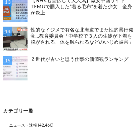
【NHKも宣伝して大人気】激安中国サイト
TEMUで購入した”着る毛布”を着た少女 全身
が炎上
性的なイジメで有名な北海道でまた性的暴行発
覚…教育委員会「中学校で３人の生徒が下着を
脱がされる、体を触られるなどのいじめ被害」
Ｚ世代が古いと思う仕事の価値観ランキング
カテゴリ一覧
ニュース・速報
(42,460)