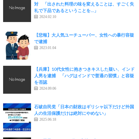
対 「出された料理の味を変えることは、すごく失
礼で下品であるということを…」
2024.02.10
【悲報】大人気ユーチューバー、女性への暴行容疑
で逮捕
2023.01.04
【兵庫】10代女性に抱きつきキスした疑い、インド
人男を逮捕 「ハグはインドで普通の習慣」と容疑
を否認
2024.09.06
石破自民党「日本の財政はギリシャ以下だけど外国
人の生活保護だけは絶対にやめない」
2025.06.18