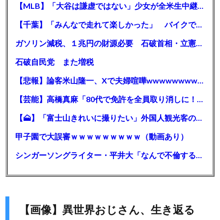
【MLB】「大谷は謙虚ではない」少女が全米生中継で突然の大谷翔平批判 サイン無視された過去明かす
【千葉】「みんなで走れて楽しかった」 バイクでバースデー集団暴走 男女５７人を書類送検 SNSで参加者募る
ガソリン減税、１兆円の財源必要 石破首相・立憲野田氏「財源は死に物狂いで確保しなければならない」「本当に死に物狂いで」
石破自民党 また増税
【悲報】論客米山隆一、Xで夫婦喧嘩wwwwwwwwwwww
【芸能】高橋真麻「80代で免許を全員取り消しに！」 高齢ドライバーの事故問題で、高齢者の運転免許取り消し法を提案
【🗻】「富士山きれいに撮りたい」外国人観光客のレンタカー事故が急増…「ハンドルが逆で慣れず」、道の狭さも
甲子園で大誤審ｗｗｗｗｗｗｗｗｗ（動画あり）
シンガーソングライター・平井大「なんで不倫するか知ってる？妥協で結婚するからさ。」←浅すぎると大炎上
【画像】異世界おじさん、生き返る