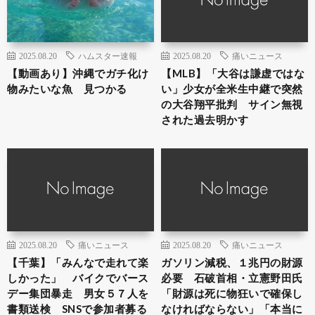
2025.08.20
ハムスター速報
2025.08.20
痛いニュース
【動画あり】沖縄でガチ化け
【MLB】「大谷は謙虚ではな
物みたいな魚 見つかる
い」少女が全米生中継で突然
の大谷翔平批判 サイン無視
された過去明かす
2025.08.20
痛いニュース
2025.08.20
痛いニュース
【千葉】「みんなで走れて楽
ガソリン減税、１兆円の財源
しかった」 バイクでバース
必要 石破首相・立憲野田氏
デー集団暴走 男女５７人を
「財源は死に物狂いで確保し
書類送検 SNSで参加者募る
なければならない」「本当に