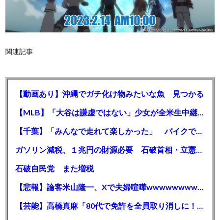
関連記事
【動画あり】沖縄でガチ化け物みたいな魚 見つかる
【MLB】「大谷は謙虚ではない」少女が全米生中継で突然の大谷翔平批判 サイン無視された過去明かす
【千葉】「みんなで走れて楽しかった」 バイクでバースデー集団暴走 男女５７人を書類送検 SNSで参加者募る
ガソリン減税、１兆円の財源必要 石破首相・立憲野田氏「財源は死に物狂いで確保しなければならない」「本当に死に物狂いで」
石破自民党 また増税
【悲報】論客米山隆一、Xで夫婦喧嘩wwwwwwwwwwww
【芸能】高橋真麻「80代で免許を全員取り消しに！」 高齢ドライバーの事故問題で、高齢者の運転免許取り消し法を提案