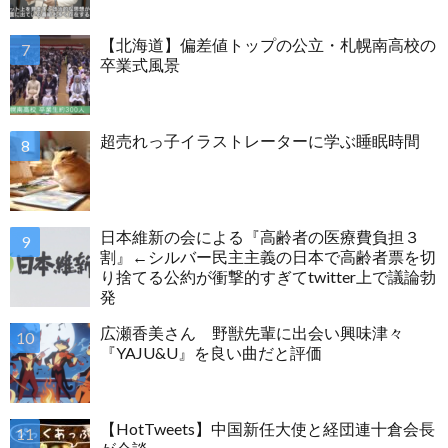
【北海道】偏差値トップの公立・札幌南高校の
卒業式風景
超売れっ子イラストレーターに学ぶ睡眠時間
日本維新の会による『高齢者の医療費負担３
割』←シルバー民主主義の日本で高齢者票を切
り捨てる公約が衝撃的すぎてtwitter上で議論勃
発
広瀬香美さん 野獣先輩に出会い興味津々
『YAJU&U』を良い曲だと評価
【HotTweets】中国新任大使と経団連十倉会長