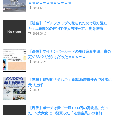
ｗｗｗｗｗｗｗｗｗｗｗｗ
2023.12.13
【社会】「ゴルフクラブで殴られたので殴り返し
た」…練馬区の住宅で住人男性死亡、妻を逮捕
2024.06.19
【画像】マイナンバーカードの駆け込み申請、案の
定ジジババだらけだったｗｗｗｗｗ
2023.02.28
【速報】巡視船「えちご」新潟 柏崎市沖合で浅瀬に
乗り上げ
2023.01.18
【現代】ポテチは昔「一皿1000円の高級品」だっ
た…!?大衆化に一役買った「老舗企業」の名前