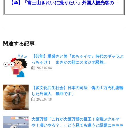
【🗻】「富士山きれいに撮りたい」外国人観光客のレンタカー事故が急増…「ハンドルが逆で慣れず」、道の狭さも
関連する記事
【芸能】重盛さと美『めちゃイケ』時代のギャラぶ
っちゃけ！ まさかの額にスタジオ騒然…
2023.02.04
【多文化共生社会】日本の司法「偽の１万円札密輸
した外国人 無罪です」
2025.07.18
大阪万博「これが大阪万博の目玉！空飛ぶクルマ
や！凄いやろ？」←どう見ても違うと話題にｗｗｗ