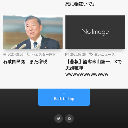
死に物狂いで」
2025.08.20
ハムスター速報
2025.08.20
痛いニュース
石破自民党 また増税
【悲報】論客米山隆一、Xで
夫婦喧嘩
wwwwwwwwwwww
Back to Top