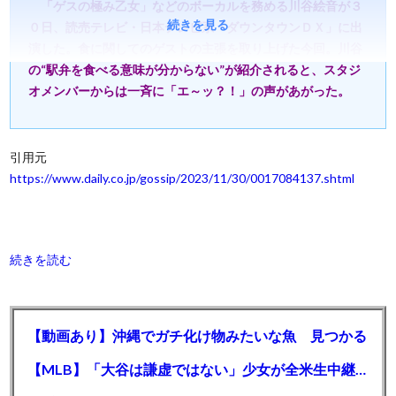
「ゲスの極み乙女」などのボーカルを務める川谷絵音が３
続きを見る
０日、読売テレビ・日本テレビ系「ダウンタウンＤＸ」に出
演した。食に関してのゲストの主張を取り上げた今回。川谷
の“駅弁を食べる意味が分からない”が紹介されると、スタジ
オメンバーからは一斉に「エ～ッ？！」の声があがった。
引用元
https://www.daily.co.jp/gossip/2023/11/30/0017084137.shtml
続きを読む
【動画あり】沖縄でガチ化け物みたいな魚 見つかる
【MLB】「大谷は謙虚ではない」少女が全米生中継で突然の大谷翔平批判 サイン無視された過去明かす