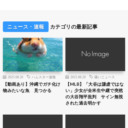
ニュース・速報
カテゴリの最新記事
2025.08.20
ハムスター速報
2025.08.20
痛いニュース
【動画あり】沖縄でガチ化け
【MLB】「大谷は謙虚ではな
物みたいな魚 見つかる
い」少女が全米生中継で突然
の大谷翔平批判 サイン無視
された過去明かす