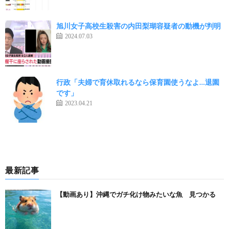
旭川女子高校生殺害の内田梨瑚容疑者の動機が判明
2024.07.03
行政「夫婦で育休取れるなら保育園使うなよ…退園
です」
2023.04.21
最新記事
【動画あり】沖縄でガチ化け物みたいな魚 見つかる