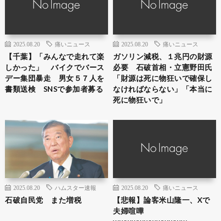
2025.08.20
痛いニュース
2025.08.20
痛いニュース
【千葉】「みんなで走れて楽
ガソリン減税、１兆円の財源
しかった」 バイクでバース
必要 石破首相・立憲野田氏
デー集団暴走 男女５７人を
「財源は死に物狂いで確保し
書類送検 SNSで参加者募る
なければならない」「本当に
死に物狂いで」
2025.08.20
ハムスター速報
2025.08.20
痛いニュース
石破自民党 また増税
【悲報】論客米山隆一、Xで
夫婦喧嘩