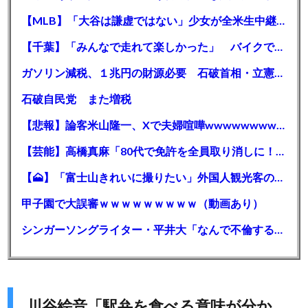
【MLB】「大谷は謙虚ではない」少女が全米生中継で突然の大谷翔平批判 サイン無視された過去明かす
【千葉】「みんなで走れて楽しかった」 バイクでバースデー集団暴走 男女５７人を書類送検 SNSで参加者募る
ガソリン減税、１兆円の財源必要 石破首相・立憲野田氏「財源は死に物狂いで確保しなければならない」「本当に死に物狂いで」
石破自民党 また増税
【悲報】論客米山隆一、Xで夫婦喧嘩wwwwwwwwwwww
【芸能】高橋真麻「80代で免許を全員取り消しに！」 高齢ドライバーの事故問題で、高齢者の運転免許取り消し法を提案
【🗻】「富士山きれいに撮りたい」外国人観光客のレンタカー事故が急増…「ハンドルが逆で慣れず」、道の狭さも
甲子園で大誤審ｗｗｗｗｗｗｗｗｗ（動画あり）
シンガーソングライター・平井大「なんで不倫するか知ってる？妥協で結婚するからさ。」←浅すぎると大炎上
川谷絵音「駅弁を食べる意味が分か