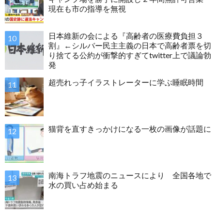
現在も市の指導を無視
日本維新の会による『高齢者の医療費負担３
割』←シルバー民主主義の日本で高齢者票を切
り捨てる公約が衝撃的すぎてtwitter上で議論勃
発
超売れっ子イラストレーターに学ぶ睡眠時間
猫背を直すきっかけになる一枚の画像が話題に
南海トラフ地震のニュースにより 全国各地で
水の買い占め始まる