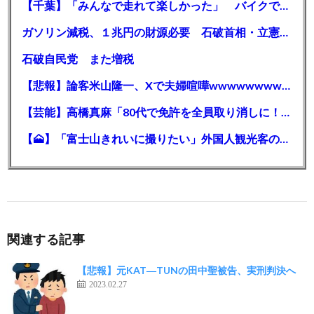
【千葉】「みんなで走れて楽しかった」 バイクでバースデー集団暴走 男女５７人を書類送検 SNSで参加者募る
ガソリン減税、１兆円の財源必要 石破首相・立憲野田氏「財源は死に物狂いで確保しなければならない」「本当に死に物狂いで」
石破自民党 また増税
【悲報】論客米山隆一、Xで夫婦喧嘩wwwwwwwwwwww
【芸能】高橋真麻「80代で免許を全員取り消しに！」 高齢ドライバーの事故問題で、高齢者の運転免許取り消し法を提案
【🗻】「富士山きれいに撮りたい」外国人観光客のレンタカー事故が急増…「ハンドルが逆で慣れず」、道の狭さも
関連する記事
【悲報】元KAT―TUNの田中聖被告、実刑判決へ
2023.02.27