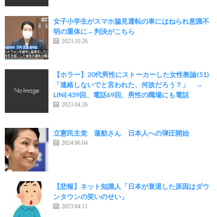
女子小学生がスマホ脇見運転の車にはねられ意識不
明の重体に←判決がこちら
2023.10.26
【ホラー】20代男性にストーカーした女性教諭(51)
「連絡しないでと言われた、何故だろう？」 →
LINE439回、電話69回、男性の職場にも電話
2023.04.26
立憲民主党 蓮舫さん 日本人への弾圧開始
2024.06.04
【悲報】ネット知識人「日本が衰退した原因はダウ
ンタウンの笑いのせい」
2023.04.11