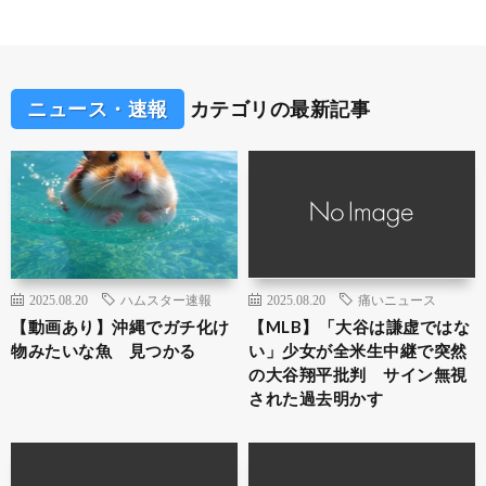
ニュース・速報
カテゴリの最新記事
2025.08.20
ハムスター速報
2025.08.20
痛いニュース
【動画あり】沖縄でガチ化け
【MLB】「大谷は謙虚ではな
物みたいな魚 見つかる
い」少女が全米生中継で突然
の大谷翔平批判 サイン無視
された過去明かす