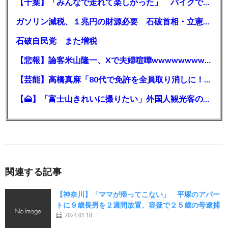
【千葉】「みんなで走れて楽しかった」 バイクでバースデー集団暴走 男女５７人を書類送検 SNSで参加者募る
ガソリン減税、１兆円の財源必要 石破首相・立憲野田氏「財源は死に物狂いで確保しなければならない」「本当に死に物狂いで」
石破自民党 また増税
【悲報】論客米山隆一、Xで夫婦喧嘩wwwwwwwwwwww
【芸能】高橋真麻「80代で免許を全員取り消しに！」 高齢ドライバーの事故問題で、高齢者の運転免許取り消し法を提案
【🗻】「富士山きれいに撮りたい」外国人観光客のレンタカー事故が急増…「ハンドルが逆で慣れず」、道の狭さも
関連する記事
【神奈川】「ママが帰ってこない」 平塚のアパー
トに９歳長男を２週間放置、容疑で２５歳の母逮捕
2024.01.18