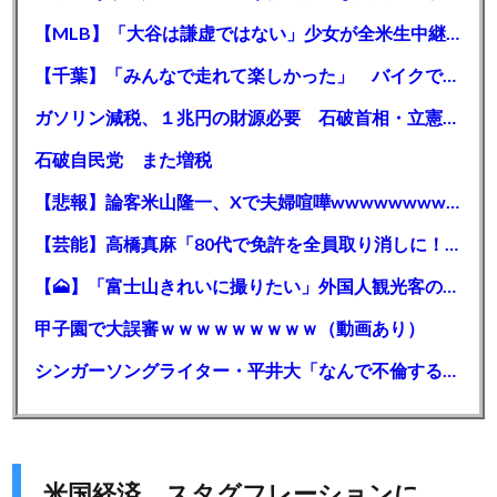
【MLB】「大谷は謙虚ではない」少女が全米生中継で突然の大谷翔平批判 サイン無視された過去明かす
【千葉】「みんなで走れて楽しかった」 バイクでバースデー集団暴走 男女５７人を書類送検 SNSで参加者募る
ガソリン減税、１兆円の財源必要 石破首相・立憲野田氏「財源は死に物狂いで確保しなければならない」「本当に死に物狂いで」
石破自民党 また増税
【悲報】論客米山隆一、Xで夫婦喧嘩wwwwwwwwwwww
【芸能】高橋真麻「80代で免許を全員取り消しに！」 高齢ドライバーの事故問題で、高齢者の運転免許取り消し法を提案
【🗻】「富士山きれいに撮りたい」外国人観光客のレンタカー事故が急増…「ハンドルが逆で慣れず」、道の狭さも
甲子園で大誤審ｗｗｗｗｗｗｗｗｗ（動画あり）
シンガーソングライター・平井大「なんで不倫するか知ってる？妥協で結婚するからさ。」←浅すぎると大炎上
米国経済、スタグフレーションに