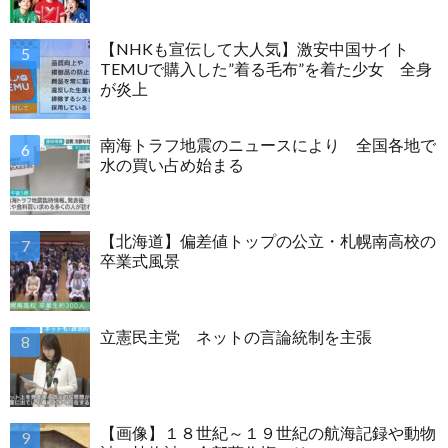
【NHKも宣伝して大人気】激安中国サイト
TEMUで購入した”着る毛布”を着た少女 全身
が炎上
南海トラフ地震のニュースにより 全国各地で
水の買い占め始まる
【北海道】偏差値トップの公立・札幌南高校の
卒業式風景
立憲民主党 ネットの言論統制を主張
【画像】１８世紀～１９世紀の航海記録や動物