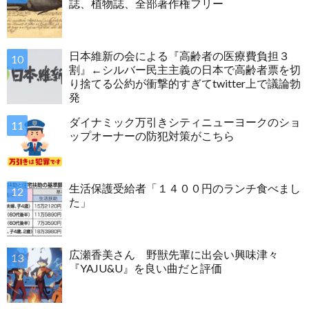
誌、植物誌、全部著作権フリー
日本維新の会による『高齢者の医療費負担３
割』←シルバー民主主義の日本で高齢者票を切
り捨てる公約が衝撃的すぎてtwitter上で議論勃
発
ダイナミック万引きシティニューヨークのショ
ップオーナーの防犯対策がこちら
生活保護受給者「１４００円のランチ食べまし
た」
広瀬香美さん 野獣先輩に出会い興味津々
『YAJU&U』を良い曲だと評価