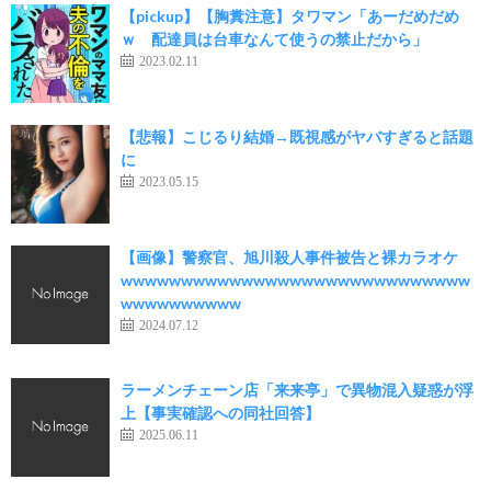
【pickup】【胸糞注意】タワマン「あーだめだめ
ｗ 配達員は台車なんて使うの禁止だから」
2023.02.11
【悲報】こじるり結婚→既視感がヤバすぎると話題
に
2023.05.15
【画像】警察官、旭川殺人事件被告と裸カラオケ
wwwwwwwwwwwwwwwwwwwwwwwwwwwww
wwwwwwwwww
2024.07.12
ラーメンチェーン店「来来亭」で異物混入疑惑が浮
上【事実確認への同社回答】
2025.06.11