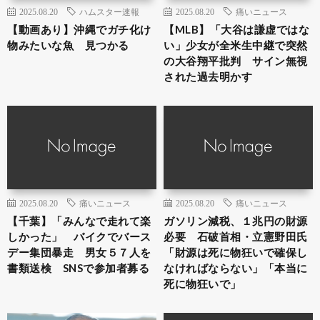
2025.08.20
ハムスター速報
2025.08.20
痛いニュース
【動画あり】沖縄でガチ化け
【MLB】「大谷は謙虚ではな
物みたいな魚 見つかる
い」少女が全米生中継で突然
の大谷翔平批判 サイン無視
された過去明かす
2025.08.20
痛いニュース
2025.08.20
痛いニュース
【千葉】「みんなで走れて楽
ガソリン減税、１兆円の財源
しかった」 バイクでバース
必要 石破首相・立憲野田氏
デー集団暴走 男女５７人を
「財源は死に物狂いで確保し
書類送検 SNSで参加者募る
なければならない」「本当に
死に物狂いで」