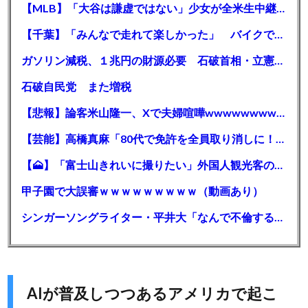
【MLB】「大谷は謙虚ではない」少女が全米生中継で突然の大谷翔平批判 サイン無視された過去明かす
【千葉】「みんなで走れて楽しかった」 バイクでバースデー集団暴走 男女５７人を書類送検 SNSで参加者募る
ガソリン減税、１兆円の財源必要 石破首相・立憲野田氏「財源は死に物狂いで確保しなければならない」「本当に死に物狂いで」
石破自民党 また増税
【悲報】論客米山隆一、Xで夫婦喧嘩wwwwwwwwwwww
【芸能】高橋真麻「80代で免許を全員取り消しに！」 高齢ドライバーの事故問題で、高齢者の運転免許取り消し法を提案
【🗻】「富士山きれいに撮りたい」外国人観光客のレンタカー事故が急増…「ハンドルが逆で慣れず」、道の狭さも
甲子園で大誤審ｗｗｗｗｗｗｗｗｗ（動画あり）
シンガーソングライター・平井大「なんで不倫するか知ってる？妥協で結婚するからさ。」←浅すぎると大炎上
AIが普及しつつあるアメリカで起こ