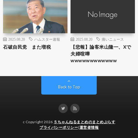
2025.08.20
ハムスター速報
2025.08.20
痛いニュース
石破自民党 また増税
【悲報】論客米山隆一、Xで
夫婦喧嘩
wwwwwwwwwwww
Back to Top
c Copyright 2026
５ちゃんねるまとめのまとめぷらす
プライバシーポリシー
|
運営者情報