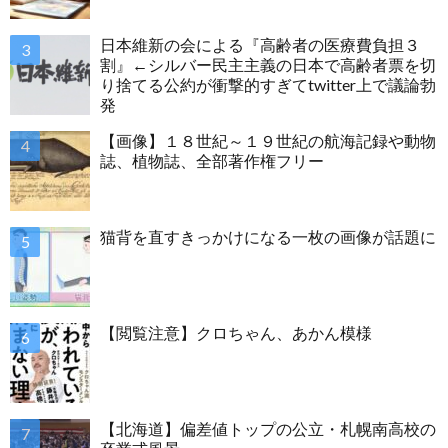
日本維新の会による『高齢者の医療費負担３
割』←シルバー民主主義の日本で高齢者票を切
り捨てる公約が衝撃的すぎてtwitter上で議論勃
発
【画像】１８世紀～１９世紀の航海記録や動物
誌、植物誌、全部著作権フリー
猫背を直すきっかけになる一枚の画像が話題に
【閲覧注意】クロちゃん、あかん模様
【北海道】偏差値トップの公立・札幌南高校の