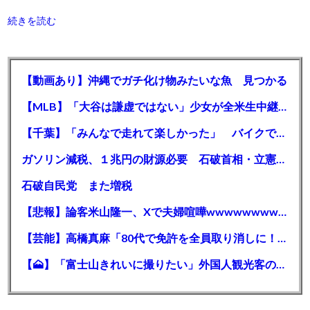
続きを読む
【動画あり】沖縄でガチ化け物みたいな魚 見つかる
【MLB】「大谷は謙虚ではない」少女が全米生中継で突然の大谷翔平批判 サイン無視された過去明かす
【千葉】「みんなで走れて楽しかった」 バイクでバースデー集団暴走 男女５７人を書類送検 SNSで参加者募る
ガソリン減税、１兆円の財源必要 石破首相・立憲野田氏「財源は死に物狂いで確保しなければならない」「本当に死に物狂いで」
石破自民党 また増税
【悲報】論客米山隆一、Xで夫婦喧嘩wwwwwwwwwwww
【芸能】高橋真麻「80代で免許を全員取り消しに！」 高齢ドライバーの事故問題で、高齢者の運転免許取り消し法を提案
【🗻】「富士山きれいに撮りたい」外国人観光客のレンタカー事故が急増…「ハンドルが逆で慣れず」、道の狭さも