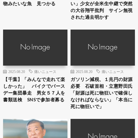
物みたいな魚 見つかる
い」少女が全米生中継で突然
の大谷翔平批判 サイン無視
された過去明かす
2025.08.20
痛いニュース
2025.08.20
痛いニュース
【千葉】「みんなで走れて楽
ガソリン減税、１兆円の財源
しかった」 バイクでバース
必要 石破首相・立憲野田氏
デー集団暴走 男女５７人を
「財源は死に物狂いで確保し
書類送検 SNSで参加者募る
なければならない」「本当に
死に物狂いで」