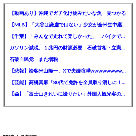
【動画あり】沖縄でガチ化け物みたいな魚 見つかる
【MLB】「大谷は謙虚ではない」少女が全米生中継で突然の大谷翔平批判 サイン無視された過去明かす
【千葉】「みんなで走れて楽しかった」 バイクでバースデー集団暴走 男女５７人を書類送検 SNSで参加者募る
ガソリン減税、１兆円の財源必要 石破首相・立憲野田氏「財源は死に物狂いで確保しなければならない」「本当に死に物狂いで」
石破自民党 また増税
【悲報】論客米山隆一、Xで夫婦喧嘩wwwwwwwwwwww
【芸能】高橋真麻「80代で免許を全員取り消しに！」 高齢ドライバーの事故問題で、高齢者の運転免許取り消し法を提案
【🗻】「富士山きれいに撮りたい」外国人観光客のレンタカー事故が急増…「ハンドルが逆で慣れず」、道の狭さも