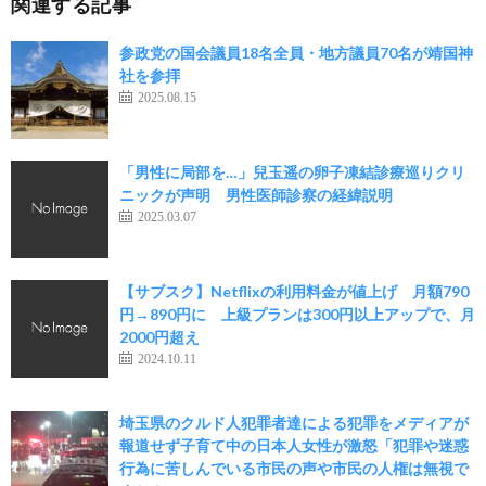
関連する記事
参政党の国会議員18名全員・地方議員70名が靖国神
社を参拝
2025.08.15
「男性に局部を…」兒玉遥の卵子凍結診療巡りクリ
ニックが声明 男性医師診察の経緯説明
2025.03.07
【サブスク】Netflixの利用料金が値上げ 月額790
円→890円に 上級プランは300円以上アップで、月
2000円超え
2024.10.11
埼玉県のクルド人犯罪者達による犯罪をメディアが
報道せず子育て中の日本人女性が激怒「犯罪や迷惑
行為に苦しんでいる市民の声や市民の人権は無視で