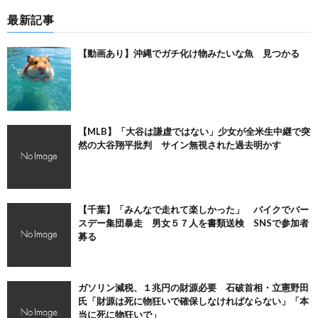
最新記事
【動画あり】沖縄でガチ化け物みたいな魚 見つかる
【MLB】「大谷は謙虚ではない」少女が全米生中継で突
然の大谷翔平批判 サイン無視された過去明かす
【千葉】「みんなで走れて楽しかった」 バイクでバー
スデー集団暴走 男女５７人を書類送検 SNSで参加者
募る
ガソリン減税、１兆円の財源必要 石破首相・立憲野田
氏「財源は死に物狂いで確保しなければならない」「本
当に死に物狂いで」