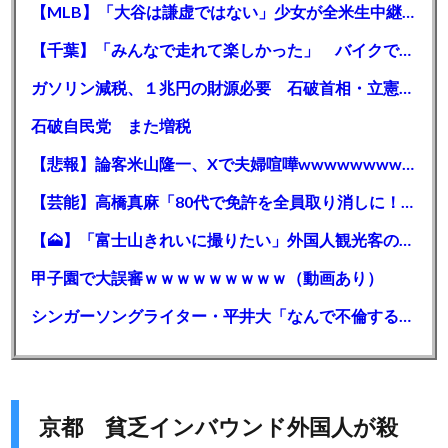
【MLB】「大谷は謙虚ではない」少女が全米生中継で突然の大谷翔平批判 サイン無視された過去明かす
【千葉】「みんなで走れて楽しかった」 バイクでバースデー集団暴走 男女５７人を書類送検 SNSで参加者募る
ガソリン減税、１兆円の財源必要 石破首相・立憲野田氏「財源は死に物狂いで確保しなければならない」「本当に死に物狂いで」
石破自民党 また増税
【悲報】論客米山隆一、Xで夫婦喧嘩wwwwwwwwwwww
【芸能】高橋真麻「80代で免許を全員取り消しに！」 高齢ドライバーの事故問題で、高齢者の運転免許取り消し法を提案
【🗻】「富士山きれいに撮りたい」外国人観光客のレンタカー事故が急増…「ハンドルが逆で慣れず」、道の狭さも
甲子園で大誤審ｗｗｗｗｗｗｗｗｗ（動画あり）
シンガーソングライター・平井大「なんで不倫するか知ってる？妥協で結婚するからさ。」←浅すぎると大炎上
京都 貧乏インバウンド外国人が殺