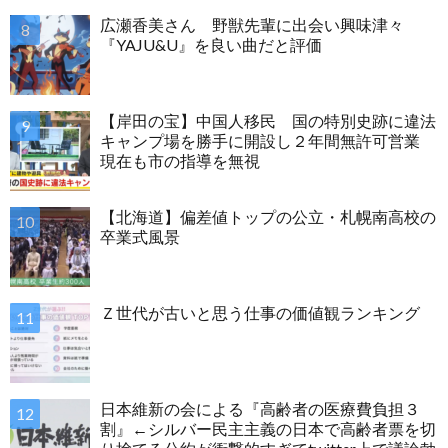
広瀬香美さん 野獣先輩に出会い興味津々
『YAJU&U』を良い曲だと評価
【岸田の宝】中国人移民 国の特別史跡に違法
キャンプ場を勝手に開設し２年間無許可営業
現在も市の指導を無視
【北海道】偏差値トップの公立・札幌南高校の
卒業式風景
Ｚ世代が古いと思う仕事の価値観ランキング
日本維新の会による『高齢者の医療費負担３
割』←シルバー民主主義の日本で高齢者票を切