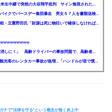
【MLB】「大谷は謙虚ではない」少女が全米生中継で突然の大谷翔平批判 サイン無視された過去明かす
【千葉】「みんなで走れて楽しかった」 バイクでバースデー集団暴走 男女５７人を書類送検 SNSで参加者募る
ガソリン減税、１兆円の財源必要 石破首相・立憲野田氏「財源は死に物狂いで確保しなければならない」「本当に死に物狂いで」
wwwwwwwww
【芸能】高橋真麻「80代で免許を全員取り消しに！」 高齢ドライバーの事故問題で、高齢者の運転免許取り消し法を提案
【🗻】「富士山きれいに撮りたい」外国人観光客のレンタカー事故が急増…「ハンドルが逆で慣れず」、道の狭さも
ガチで”法律を守る”という概念が無く炎上中