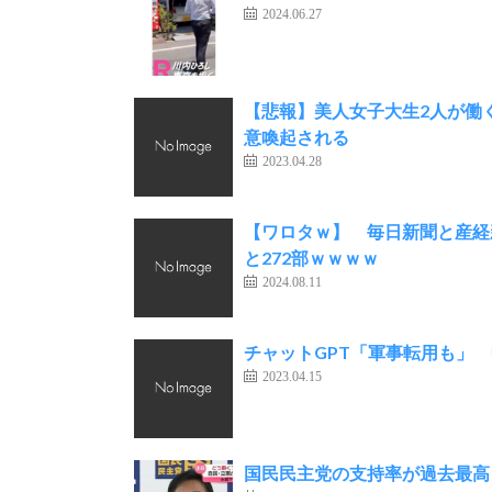
2024.06.27
【悲報】美人女子大生2人が働
意喚起される
2023.04.28
【ワロタｗ】 毎日新聞と産経
と272部ｗｗｗｗ
2024.08.11
チャットGPT「軍事転用も」
2023.04.15
国民民主党の支持率が過去最高