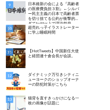
日本維新の会による『高齢者
の医療費負担３割』←シルバ
ー民主主義の日本で高齢者票
を切り捨てる公約が衝撃的す
ぎてtwitter上で議論勃発
超売れっ子イラストレーター
に学ぶ睡眠時間
【HotTweets】中国新任大使
と経団連十倉会長が会談。
ダイナミック万引きシティニ
ューヨークのショップオーナ
ーの防犯対策がこちら
猫背を直すきっかけになる一
枚の画像が話題に