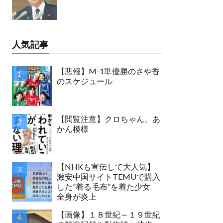
人気記事
【悲報】M-1準優勝のさや香
のスケジュール
【閲覧注意】クロちゃん、あ
かん模様
【NHKも宣伝して大人気】
激安中国サイトTEMUで購入
した”着る毛布”を着た少女
全身が炎上
【画像】１８世紀～１９世紀