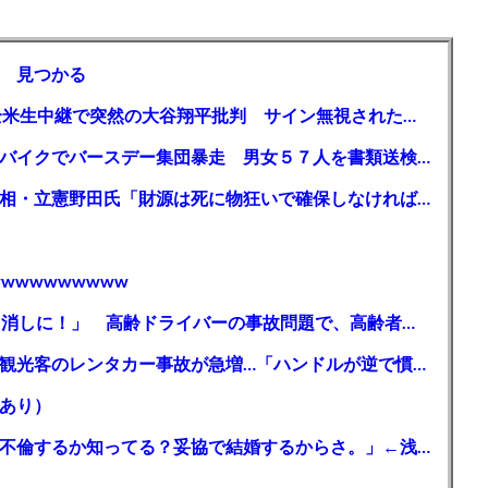
 見つかる
【MLB】「大谷は謙虚ではない」少女が全米生中継で突然の大谷翔平批判 サイン無視された過去明かす
【千葉】「みんなで走れて楽しかった」 バイクでバースデー集団暴走 男女５７人を書類送検 SNSで参加者募る
ガソリン減税、１兆円の財源必要 石破首相・立憲野田氏「財源は死に物狂いで確保しなければならない」「本当に死に物狂いで」
wwwwwwwww
【芸能】高橋真麻「80代で免許を全員取り消しに！」 高齢ドライバーの事故問題で、高齢者の運転免許取り消し法を提案
【🗻】「富士山きれいに撮りたい」外国人観光客のレンタカー事故が急増…「ハンドルが逆で慣れず」、道の狭さも
あり）
シンガーソングライター・平井大「なんで不倫するか知ってる？妥協で結婚するからさ。」←浅すぎると大炎上