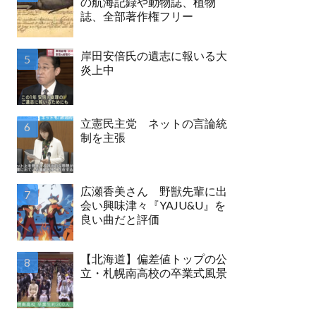
の航海記録や動物誌、植物
誌、全部著作権フリー
岸田安倍氏の遺志に報いる大
炎上中
立憲民主党 ネットの言論統
制を主張
広瀬香美さん 野獣先輩に出
会い興味津々『YAJU&U』を
良い曲だと評価
【北海道】偏差値トップの公
立・札幌南高校の卒業式風景