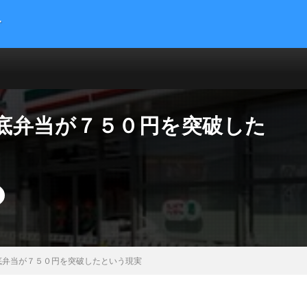
す
提供する総合トレンドサイトです。５chまとめサイトを読みやすくまとめま
 サイエンス マネー 海外の反応
底弁当が７５０円を突破した
底弁当が７５０円を突破したという現実