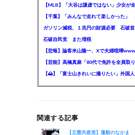
石破自民党 また増税
【悲報】論客米山隆一、Xで夫婦喧嘩www
関連する記事
【立憲共産党】蓮舫のなかま 