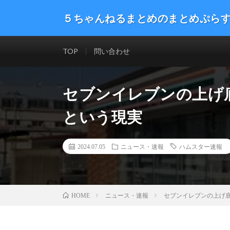
５ちゃんねるまとめのまとめぷら
話題のニュースや最新情報を幅広いジャンルをまとめて
した。ネタ・速報 エンタメ 生活 趣味 漫画アニメ ゲーム
TOP
問い合わせ
セブンイレブンの上げ
という現実
2024.07.05
ニュース・速報
ハムスター速報
ニュース・速報
セブンイレブンの上げ
HOME