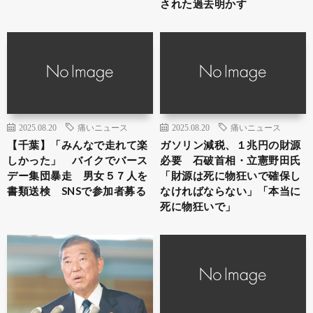
された過去明かす
2025.08.20
痛いニュース
2025.08.20
痛いニュース
【千葉】「みんなで走れて楽
ガソリン減税、１兆円の財源
しかった」 バイクでバース
必要 石破首相・立憲野田氏
デー集団暴走 男女５７人を
「財源は死に物狂いで確保し
書類送検 SNSで参加者募る
なければならない」「本当に
死に物狂いで」