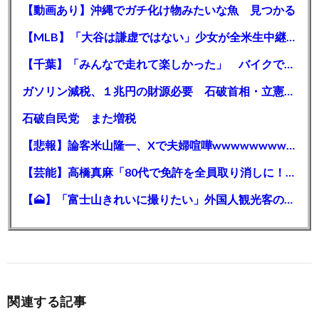
【動画あり】沖縄でガチ化け物みたいな魚 見つかる
【MLB】「大谷は謙虚ではない」少女が全米生中継で突然の大谷翔平批判 サイン無視された過去明かす
【千葉】「みんなで走れて楽しかった」 バイクでバースデー集団暴走 男女５７人を書類送検 SNSで参加者募る
ガソリン減税、１兆円の財源必要 石破首相・立憲野田氏「財源は死に物狂いで確保しなければならない」「本当に死に物狂いで」
石破自民党 また増税
【悲報】論客米山隆一、Xで夫婦喧嘩wwwwwwwwwwww
【芸能】高橋真麻「80代で免許を全員取り消しに！」 高齢ドライバーの事故問題で、高齢者の運転免許取り消し法を提案
【🗻】「富士山きれいに撮りたい」外国人観光客のレンタカー事故が急増…「ハンドルが逆で慣れず」、道の狭さも
関連する記事