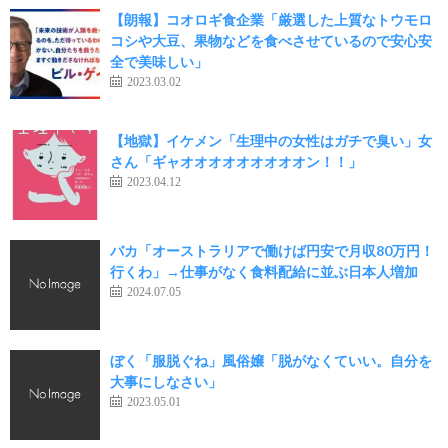
【朗報】コオロギ食企業「厳選した上質なトウモロ
コシや大豆、果物などを食べさせているので安心安
全で美味しい」
2023.03.02
【地獄】イケメン「生理中の女性はガチで臭い」女
さん「ギャオオオオオオオオオン！！」
2023.04.12
バカ「オーストラリアで働けば円安で月収80万円！
行くわ」→仕事がなく食料配給に並ぶ日本人増加
2024.07.05
ぼく「服脱ぐね」風俗嬢「脱がなくていい。自分を
大事にしなさい」
2023.05.01