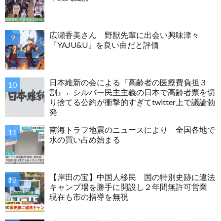
広瀬香美さん 野獣先輩に出会い興味津々
『YAJU&U』を良い曲だと評価
日本維新の会による『高齢者の医療費負担３
割』←シルバー民主主義の日本で高齢者票を切
り捨てる公約が衝撃的すぎてtwitter上で議論勃
発
南海トラフ地震のニュースにより 全国各地で
水の買い占め始まる
【岸田の宝】中国人移民 国の特別史跡に違法
キャンプ場を勝手に開設し２年間無許可営業
現在も市の指導を無視