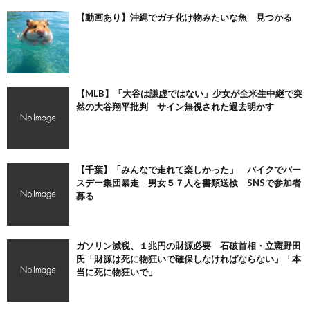
【動画あり】沖縄でガチ化け物みたいな魚 見つかる
【MLB】「大谷は謙虚ではない」少女が全米生中継で突
然の大谷翔平批判 サイン無視された過去明かす
【千葉】「みんなで走れて楽しかった」 バイクでバー
スデー集団暴走 男女５７人を書類送検 SNSで参加者
募る
ガソリン減税、１兆円の財源必要 石破首相・立憲野田
氏「財源は死に物狂いで確保しなければならない」「本
当に死に物狂いで」