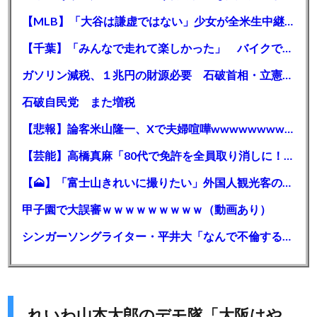
【MLB】「大谷は謙虚ではない」少女が全米生中継で突然の大谷翔平批判 サイン無視された過去明かす
【千葉】「みんなで走れて楽しかった」 バイクでバースデー集団暴走 男女５７人を書類送検 SNSで参加者募る
ガソリン減税、１兆円の財源必要 石破首相・立憲野田氏「財源は死に物狂いで確保しなければならない」「本当に死に物狂いで」
石破自民党 また増税
【悲報】論客米山隆一、Xで夫婦喧嘩wwwwwwwwwwww
【芸能】高橋真麻「80代で免許を全員取り消しに！」 高齢ドライバーの事故問題で、高齢者の運転免許取り消し法を提案
【🗻】「富士山きれいに撮りたい」外国人観光客のレンタカー事故が急増…「ハンドルが逆で慣れず」、道の狭さも
甲子園で大誤審ｗｗｗｗｗｗｗｗｗ（動画あり）
シンガーソングライター・平井大「なんで不倫するか知ってる？妥協で結婚するからさ。」←浅すぎると大炎上
れいわ山本太郎のデモ隊「大阪はや