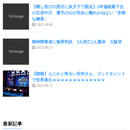
【晒し投げの翌日に炎天下で罰走】2年連続最下位
の立浪中日 選手の心が完全に離れかねない「非情
な練習」
2023.10.06
精神障害者に無罪判決 3人死亡2人重体 大阪😲
2023.09.25
【朗報】とにかく明るい安村さん、ゴッドタレント
で世界進出ｗｗｗｗｗｗｗｗｗｗｗｗｗ
2023.04.22
最新記事