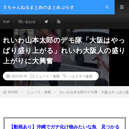
５ちゃんねるまとめのまとめぷらす
TOP
問い合わせ
れいわ山本太郎のデモ隊「大阪はやっ
ぱり盛り上がる」れいわ大阪人の盛り
上がりに大興奮
2024.09.18
ニュース・速報
ハムスター速報
ニュース・速報
れいわ山本太郎のデモ隊「大阪はやっぱり盛
HOME
【動画あり】沖縄でガチ化け物みたいな魚 見つかる