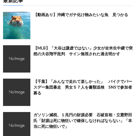
最新記事
【動画あり】沖縄でガチ化け物みたいな魚 見つかる
【MLB】「大谷は謙虚ではない」少女が全米生中継で突
然の大谷翔平批判 サイン無視された過去明かす
【千葉】「みんなで走れて楽しかった」 バイクでバー
スデー集団暴走 男女５７人を書類送検 SNSで参加者
募る
ガソリン減税、１兆円の財源必要 石破首相・立憲野田
氏「財源は死に物狂いで確保しなければならない」「本
当に死に物狂いで」