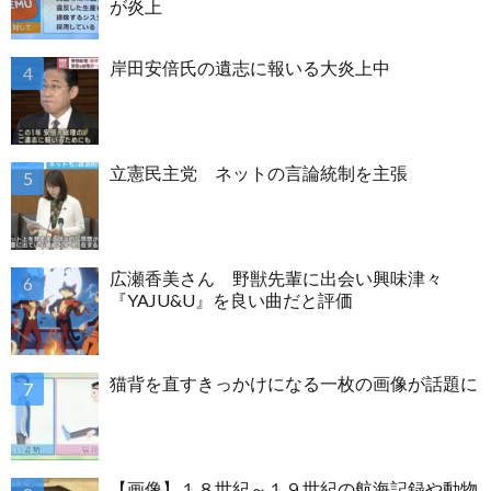
が炎上
岸田安倍氏の遺志に報いる大炎上中
立憲民主党 ネットの言論統制を主張
広瀬香美さん 野獣先輩に出会い興味津々
『YAJU&U』を良い曲だと評価
猫背を直すきっかけになる一枚の画像が話題に
【画像】１８世紀～１９世紀の航海記録や動物