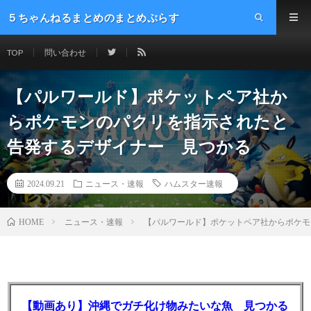
５ちゃんねるまとめのまとめぷらす
TOP
問い合わせ
【パルワールド】ポケットペア社か
らポケモンのパクリを指示されたと
告発するデザイナー 見つかる
2024.09.21
ニュース・速報
ハムスター速報
ニュース・速報
【パルワールド】ポケットペア社からポケモ
HOME
【動画あり】沖縄でガチ化け物みたいな魚 見つかる