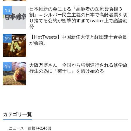
日本維新の会による『高齢者の医療費負担３
割』←シルバー民主主義の日本で高齢者票を切
り捨てる公約が衝撃的すぎてtwitter上で議論勃
発
【HotTweets】中国新任大使と経団連十倉会長
が会談。
大阪万博さん 全国から強制連行される修学旅
行生の為に『梅干し』を漬け始める
カテゴリ一覧
ニュース・速報
(42,460)