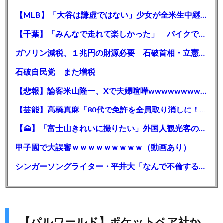
【MLB】「大谷は謙虚ではない」少女が全米生中継で突然の大谷翔平批判 サイン無視された過去明かす
【千葉】「みんなで走れて楽しかった」 バイクでバースデー集団暴走 男女５７人を書類送検 SNSで参加者募る
ガソリン減税、１兆円の財源必要 石破首相・立憲野田氏「財源は死に物狂いで確保しなければならない」「本当に死に物狂いで」
石破自民党 また増税
【悲報】論客米山隆一、Xで夫婦喧嘩wwwwwwwwwwww
【芸能】高橋真麻「80代で免許を全員取り消しに！」 高齢ドライバーの事故問題で、高齢者の運転免許取り消し法を提案
【🗻】「富士山きれいに撮りたい」外国人観光客のレンタカー事故が急増…「ハンドルが逆で慣れず」、道の狭さも
甲子園で大誤審ｗｗｗｗｗｗｗｗｗ（動画あり）
シンガーソングライター・平井大「なんで不倫するか知ってる？妥協で結婚するからさ。」←浅すぎると大炎上
【パルワールド】ポケットペア社か