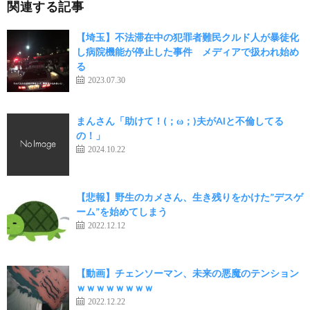
関連する記事
【埼玉】不法滞在中の犯罪者難民クルド人が暴徒化
し病院機能が停止した事件 メディアで扱われ始め
る
2023.07.30
まんさん「助けて！(；ω；)夫がAIと不倫してる
の！」
2024.10.22
【悲報】野生のカメさん、生き残りをかけた”デスゲ
ーム”を始めてしまう
2022.12.12
【動画】チェンソーマン、未来の悪魔のテンション
ｗｗｗｗｗｗｗｗ
2022.12.22