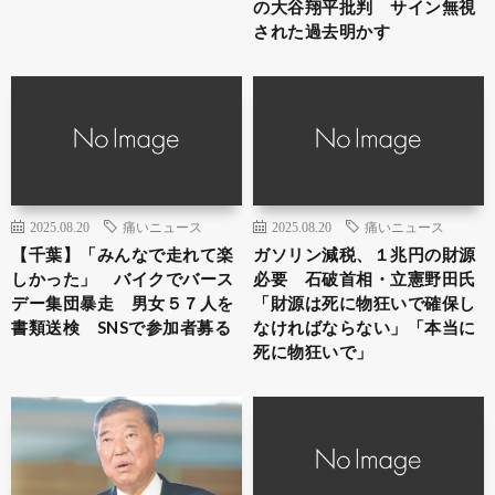
の大谷翔平批判 サイン無視
された過去明かす
2025.08.20
痛いニュース
2025.08.20
痛いニュース
【千葉】「みんなで走れて楽
ガソリン減税、１兆円の財源
しかった」 バイクでバース
必要 石破首相・立憲野田氏
デー集団暴走 男女５７人を
「財源は死に物狂いで確保し
書類送検 SNSで参加者募る
なければならない」「本当に
死に物狂いで」