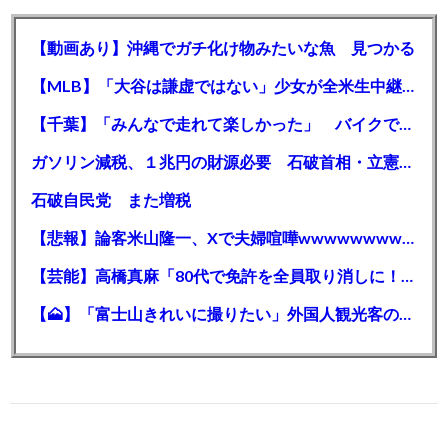
【動画あり】沖縄でガチ化け物みたいな魚 見つかる
【MLB】「大谷は謙虚ではない」少女が全米生中継で突然の大谷翔平批判 サイン無視された過去明かす
【千葉】「みんなで走れて楽しかった」 バイクでバースデー集団暴走 男女５７人を書類送検 SNSで参加者募る
ガソリン減税、１兆円の財源必要 石破首相・立憲野田氏「財源は死に物狂いで確保しなければならない」「本当に死に物狂いで」
石破自民党 また増税
【悲報】論客米山隆一、Xで夫婦喧嘩wwwwwwwwwwww
【芸能】高橋真麻「80代で免許を全員取り消しに！」 高齢ドライバーの事故問題で、高齢者の運転免許取り消し法を提案
【🗻】「富士山きれいに撮りたい」外国人観光客のレンタカー事故が急増…「ハンドルが逆で慣れず」、道の狭さも