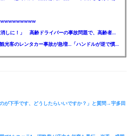
wwwwwwwww
【芸能】高橋真麻「80代で免許を全員取り消しに！」 高齢ドライバーの事故問題で、高齢者の運転免許取り消し法を提案
【🗻】「富士山きれいに撮りたい」外国人観光客のレンタカー事故が急増…「ハンドルが逆で慣れず」、道の狭さも
のが下手です、どうしたらいいですか？」と質問→宇多田