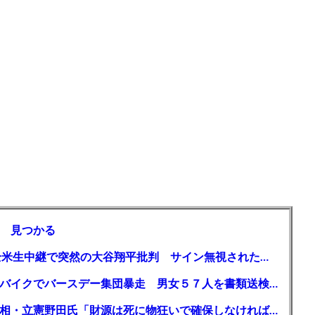
 見つかる
【MLB】「大谷は謙虚ではない」少女が全米生中継で突然の大谷翔平批判 サイン無視された過去明かす
【千葉】「みんなで走れて楽しかった」 バイクでバースデー集団暴走 男女５７人を書類送検 SNSで参加者募る
ガソリン減税、１兆円の財源必要 石破首相・立憲野田氏「財源は死に物狂いで確保しなければならない」「本当に死に物狂いで」