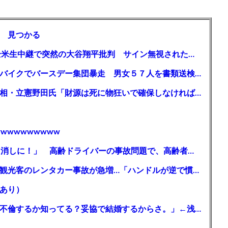
 見つかる
【MLB】「大谷は謙虚ではない」少女が全米生中継で突然の大谷翔平批判 サイン無視された過去明かす
【千葉】「みんなで走れて楽しかった」 バイクでバースデー集団暴走 男女５７人を書類送検 SNSで参加者募る
ガソリン減税、１兆円の財源必要 石破首相・立憲野田氏「財源は死に物狂いで確保しなければならない」「本当に死に物狂いで」
wwwwwwwww
【芸能】高橋真麻「80代で免許を全員取り消しに！」 高齢ドライバーの事故問題で、高齢者の運転免許取り消し法を提案
【🗻】「富士山きれいに撮りたい」外国人観光客のレンタカー事故が急増…「ハンドルが逆で慣れず」、道の狭さも
あり）
シンガーソングライター・平井大「なんで不倫するか知ってる？妥協で結婚するからさ。」←浅すぎると大炎上