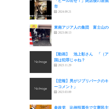
「ビール出せ！」閉店後の居酒
市
2024.09.21
東南アジア人の集団 富士山の
2023.08.13
【動画】 池上彰さん 「（ア
国は犯罪じゃね？
2023.11.29
【悲報】男がジブリパークのキ
ーコメント」
2023.03.09
参政党 比例投票先で立憲民主