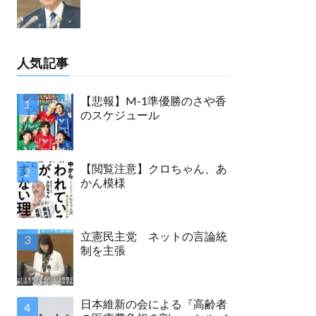
人気記事
【悲報】M-1準優勝のさや香
のスケジュール
【閲覧注意】クロちゃん、あ
かん模様
立憲民主党 ネットの言論統
制を主張
日本維新の会による『高齢者