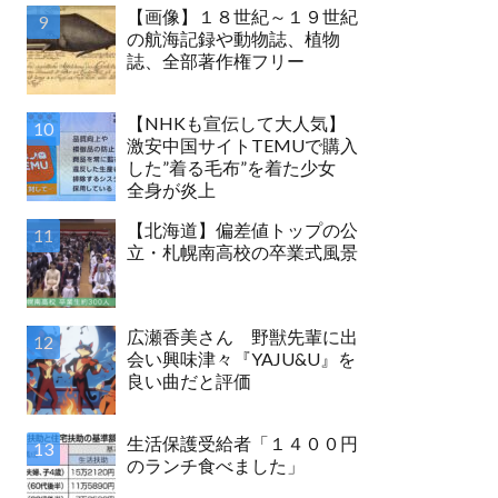
【画像】１８世紀～１９世紀
の航海記録や動物誌、植物
誌、全部著作権フリー
【NHKも宣伝して大人気】
激安中国サイトTEMUで購入
した”着る毛布”を着た少女
全身が炎上
【北海道】偏差値トップの公
立・札幌南高校の卒業式風景
広瀬香美さん 野獣先輩に出
会い興味津々『YAJU&U』を
良い曲だと評価
生活保護受給者「１４００円
のランチ食べました」