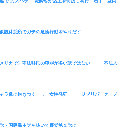
屋で“カスハラ” 泥酔客が店主を何度も暴行 岩手・盛岡
仮設休憩所でガチの危険行動をやりだす
メリカで）不法移民の犯罪が多い訳ではない」 ←不法入
ャラ像に抱きつく → 女性発狂 → ジブリパーク「ノ
党・国民民主党を抜いて野党第１党に