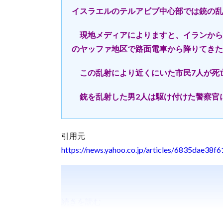
イスラエルのテルアビブ中心部では銃の乱
現地メディアによりますと、イランから
のヤッファ地区で路面電車から降りてきた
この乱射により近くにいた市民7人が死亡
銃を乱射した男2人は駆け付けた警察官
引用元
https://news.yahoo.co.jp/articles/6835dae
続きを読む