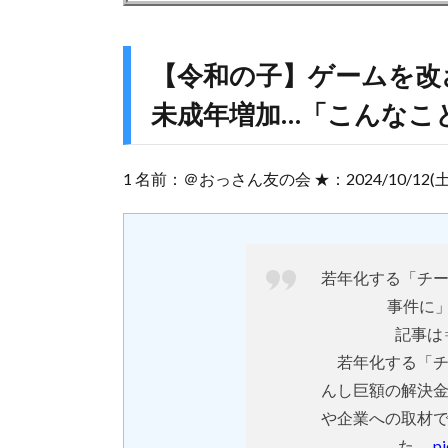
【令和の子】ゲームを改
未成年増加…「こんなこ
1 名前：＠おっさん友の会 ★：2024/10/12(土) 12:5
若年化する「チ
事件に
記事は
若年化する「チ
んし巨額の解決
や企業への取材
た。
p