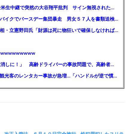
【MLB】「大谷は謙虚ではない」少女が全米生中継で突然の大谷翔平批判 サイン無視された過去明かす
【千葉】「みんなで走れて楽しかった」 バイクでバースデー集団暴走 男女５７人を書類送検 SNSで参加者募る
ガソリン減税、１兆円の財源必要 石破首相・立憲野田氏「財源は死に物狂いで確保しなければならない」「本当に死に物狂いで」
wwwwwwwww
【芸能】高橋真麻「80代で免許を全員取り消しに！」 高齢ドライバーの事故問題で、高齢者の運転免許取り消し法を提案
【🗻】「富士山きれいに撮りたい」外国人観光客のレンタカー事故が急増…「ハンドルが逆で慣れず」、道の狭さも
 改正入管法、６月１０日完全施行 性犯罪犯したスリラ