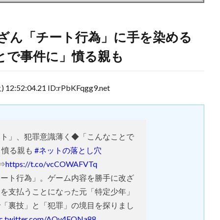
ざん「チート行為」に手を染める
とで事件に」憤る親も
2:04.21 ID:rPbKFqgg9.net
ート」、犯罪意識薄く◆「こんなことで
」憤る親も
#ネットの落とし穴
⇒
https://t.co/vcCOWAFVTq
ート行為」。ゲーム内容を勝手に改ざ
金を支払うことになった元「特定少年」
で「裏技」と「犯罪」の境目を探りまし
ic.twitter.com/AQv4FONa88