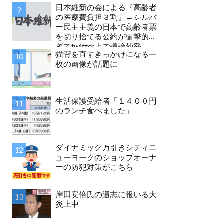
日本維新の会による『高齢者
の医療費負担３割』←シルバ
ー民主主義の日本で高齢者票
を切り捨てる公約が衝撃的す
ぎてtwitter上で議論勃発
猫背を直すきっかけになる一
枚の画像が話題に
生活保護受給者「１４００円
のランチ食べました」
ダイナミック万引きシティニ
ューヨークのショップオーナ
ーの防犯対策がこちら
岸田安倍氏の遺志に報いる大
炎上中