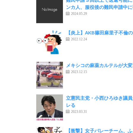
ンカ人、服役後の難民申請中に
2024.05.29
【炎上】AKB篠田麻里子不倫
2022.12.24
メキシコの麻薬カルテルが大変
2023.12.15
立憲民主党・小西ひろゆき議員
レる
2023.03.31
【衝撃】女子バレーチーム、ふ