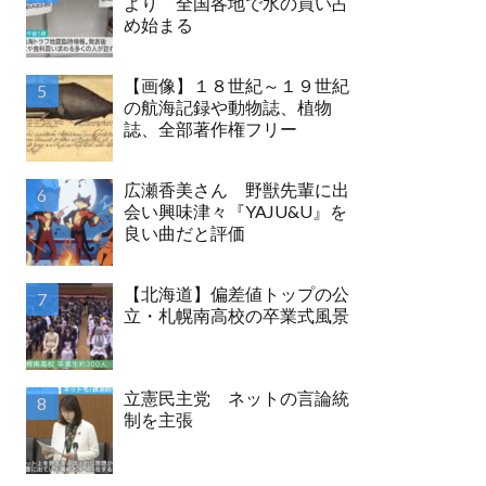
より 全国各地で水の買い占
め始まる
【画像】１８世紀～１９世紀
の航海記録や動物誌、植物
誌、全部著作権フリー
広瀬香美さん 野獣先輩に出
会い興味津々『YAJU&U』を
良い曲だと評価
【北海道】偏差値トップの公
立・札幌南高校の卒業式風景
立憲民主党 ネットの言論統
制を主張