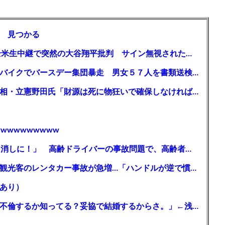
 見つかる
【MLB】「大谷は謙虚ではない」少女が全米生中継で突然の大谷翔平批判 サイン無視された過去明かす
【千葉】「みんなで走れて楽しかった」 バイクでバースデー集団暴走 男女５７人を書類送検 SNSで参加者募る
ガソリン減税、１兆円の財源必要 石破首相・立憲野田氏「財源は死に物狂いで確保しなければならない」「本当に死に物狂いで」
wwwwwwwww
【芸能】高橋真麻「80代で免許を全員取り消しに！」 高齢ドライバーの事故問題で、高齢者の運転免許取り消し法を提案
【🗻】「富士山きれいに撮りたい」外国人観光客のレンタカー事故が急増…「ハンドルが逆で慣れず」、道の狭さも
あり）
シンガーソングライター・平井大「なんで不倫するか知ってる？妥協で結婚するからさ。」←浅すぎると大炎上