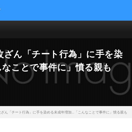
す
提供する総合トレンドサイトです。５chまとめサイトを読みやすくまとめま
 サイエンス マネー 海外の反応
改ざん「チート行為」に手を染
んなことで事件に」憤る親も
改ざん「チート行為」に手を染める未成年増加…「こんなことで事件に」憤る親も