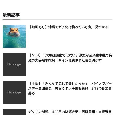
最新記事
【動画あり】沖縄でガチ化け物みたいな魚 見つかる
【MLB】「大谷は謙虚ではない」少女が全米生中継で突
然の大谷翔平批判 サイン無視された過去明かす
【千葉】「みんなで走れて楽しかった」 バイクでバー
スデー集団暴走 男女５７人を書類送検 SNSで参加者
募る
ガソリン減税、１兆円の財源必要 石破首相・立憲野田