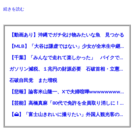
続きを読む
【動画あり】沖縄でガチ化け物みたいな魚 見つかる
【MLB】「大谷は謙虚ではない」少女が全米生中継で突然の大谷翔平批判 サイン無視された過去明かす
【千葉】「みんなで走れて楽しかった」 バイクでバースデー集団暴走 男女５７人を書類送検 SNSで参加者募る
ガソリン減税、１兆円の財源必要 石破首相・立憲野田氏「財源は死に物狂いで確保しなければならない」「本当に死に物狂いで」
石破自民党 また増税
【悲報】論客米山隆一、Xで夫婦喧嘩wwwwwwwwwwww
【芸能】高橋真麻「80代で免許を全員取り消しに！」 高齢ドライバーの事故問題で、高齢者の運転免許取り消し法を提案
【🗻】「富士山きれいに撮りたい」外国人観光客のレンタカー事故が急増…「ハンドルが逆で慣れず」、道の狭さも