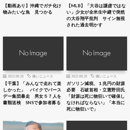
【動画あり】沖縄でガチ化け
【MLB】「大谷は謙虚ではな
物みたいな魚 見つかる
い」少女が全米生中継で突然
の大谷翔平批判 サイン無視
された過去明かす
2025.08.20
痛いニュース
2025.08.20
痛いニュース
【千葉】「みんなで走れて楽
ガソリン減税、１兆円の財源
しかった」 バイクでバース
必要 石破首相・立憲野田氏
デー集団暴走 男女５７人を
「財源は死に物狂いで確保し
書類送検 SNSで参加者募る
なければならない」「本当に
死に物狂いで」