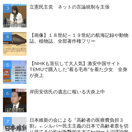
立憲民主党 ネットの言論統制を主張
【画像】１８世紀～１９世紀の航海記録や動物
誌、植物誌、全部著作権フリー
【NHKも宣伝して大人気】激安中国サイト
TEMUで購入した”着る毛布”を着た少女 全身
が炎上
岸田安倍氏の遺志に報いる大炎上中
日本維新の会による『高齢者の医療費負担３
割』←シルバー民主主義の日本で高齢者票を切
り捨てる公約が衝撃的すぎてtwitter上で議論勃