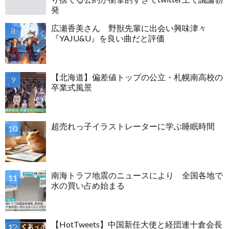
発
広瀬香美さん 野獣先輩に出会い興味津々
『YAJU&U』を良い曲だと評価
【北海道】偏差値トップの公立・札幌南高校の
卒業式風景
超売れっ子イラストレーターに学ぶ睡眠時間
南海トラフ地震のニュースにより 全国各地で
水の買い占め始まる
【HotTweets】中国新任大使と経団連十倉会長