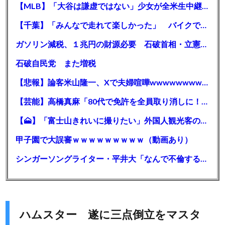
【MLB】「大谷は謙虚ではない」少女が全米生中継で突然の大谷翔平批判 サイン無視された過去明かす
【千葉】「みんなで走れて楽しかった」 バイクでバースデー集団暴走 男女５７人を書類送検 SNSで参加者募る
ガソリン減税、１兆円の財源必要 石破首相・立憲野田氏「財源は死に物狂いで確保しなければならない」「本当に死に物狂いで」
石破自民党 また増税
【悲報】論客米山隆一、Xで夫婦喧嘩wwwwwwwwwwww
【芸能】高橋真麻「80代で免許を全員取り消しに！」 高齢ドライバーの事故問題で、高齢者の運転免許取り消し法を提案
【🗻】「富士山きれいに撮りたい」外国人観光客のレンタカー事故が急増…「ハンドルが逆で慣れず」、道の狭さも
甲子園で大誤審ｗｗｗｗｗｗｗｗｗ（動画あり）
シンガーソングライター・平井大「なんで不倫するか知ってる？妥協で結婚するからさ。」←浅すぎると大炎上
ハムスター 遂に三点倒立をマスタ