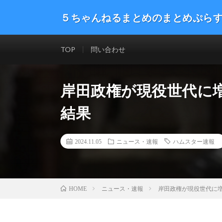
５ちゃんねるまとめのまとめぷら
話題のニュースや最新情報を幅広いジャンルをまとめて
した。ネタ・速報 エンタメ 生活 趣味 漫画アニメ ゲーム
TOP
問い合わせ
岸田政権が現役世代に
結果
2024.11.05
ニュース・速報
ハムスター速報
ニュース・速報
岸田政権が現役世代に
HOME