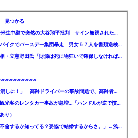
 見つかる
【MLB】「大谷は謙虚ではない」少女が全米生中継で突然の大谷翔平批判 サイン無視された過去明かす
【千葉】「みんなで走れて楽しかった」 バイクでバースデー集団暴走 男女５７人を書類送検 SNSで参加者募る
ガソリン減税、１兆円の財源必要 石破首相・立憲野田氏「財源は死に物狂いで確保しなければならない」「本当に死に物狂いで」
wwwwwwwww
【芸能】高橋真麻「80代で免許を全員取り消しに！」 高齢ドライバーの事故問題で、高齢者の運転免許取り消し法を提案
【🗻】「富士山きれいに撮りたい」外国人観光客のレンタカー事故が急増…「ハンドルが逆で慣れず」、道の狭さも
あり）
シンガーソングライター・平井大「なんで不倫するか知ってる？妥協で結婚するからさ。」←浅すぎると大炎上