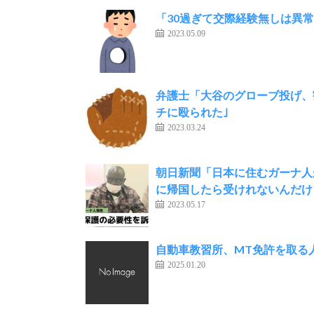
「30過ぎて交際経験無しは異
2023.05.09
弁護士「大谷のグローブ投げ、
チに殴られた｣
2023.03.24
朝日新聞「日本に住むガーナ人
に帰国したら受けれないんだけ
2023.05.17
自動車教習所、MT免許を取る
2025.01.20