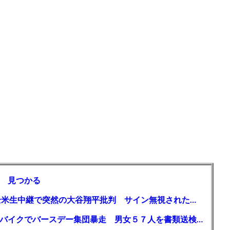
 見つかる
【MLB】「大谷は謙虚ではない」少女が全米生中継で突然の大谷翔平批判 サイン無視された過去明かす
【千葉】「みんなで走れて楽しかった」 バイクでバースデー集団暴走 男女５７人を書類送検 SNSで参加者募る