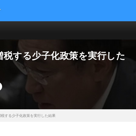
す
提供する総合トレンドサイトです。５chまとめサイトを読みやすくまとめま
 サイエンス マネー 海外の反応
増税する少子化政策を実行した
増税する少子化政策を実行した結果