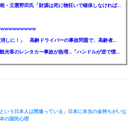
ガソリン減税、１兆円の財源必要 石破首相・立憲野田氏「財源は死に物狂いで確保しなければならない」「本当に死に物狂いで」
wwwwwwwww
【芸能】高橋真麻「80代で免許を全員取り消しに！」 高齢ドライバーの事故問題で、高齢者の運転免許取り消し法を提案
【🗻】「富士山きれいに撮りたい」外国人観光客のレンタカー事故が急増…「ハンドルが逆で慣れず」、道の狭さも
という日本人は間違っている」日本に本当の金持ちがいな
本の国民心理