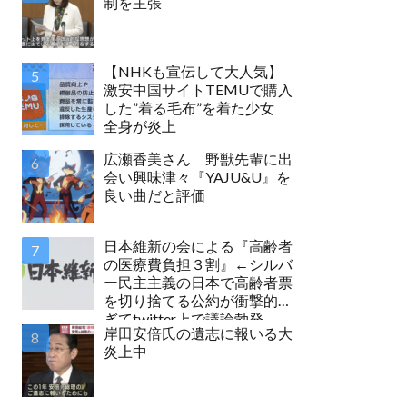
制を主張
【NHKも宣伝して大人気】
激安中国サイトTEMUで購入
した”着る毛布”を着た少女
全身が炎上
広瀬香美さん 野獣先輩に出
会い興味津々『YAJU&U』を
良い曲だと評価
日本維新の会による『高齢者
の医療費負担３割』←シルバ
ー民主主義の日本で高齢者票
を切り捨てる公約が衝撃的す
ぎてtwitter上で議論勃発
岸田安倍氏の遺志に報いる大
炎上中