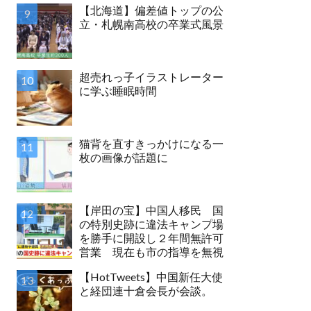
【北海道】偏差値トップの公
立・札幌南高校の卒業式風景
超売れっ子イラストレーター
に学ぶ睡眠時間
猫背を直すきっかけになる一
枚の画像が話題に
【岸田の宝】中国人移民 国
の特別史跡に違法キャンプ場
を勝手に開設し２年間無許可
営業 現在も市の指導を無視
【HotTweets】中国新任大使
と経団連十倉会長が会談。