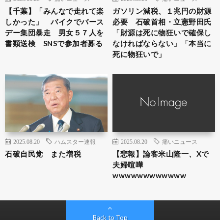
【千葉】「みんなで走れて楽
ガソリン減税、１兆円の財源
しかった」 バイクでバース
必要 石破首相・立憲野田氏
デー集団暴走 男女５７人を
「財源は死に物狂いで確保し
書類送検 SNSで参加者募る
なければならない」「本当に
死に物狂いで」
2025.08.20
ハムスター速報
2025.08.20
痛いニュース
石破自民党 また増税
【悲報】論客米山隆一、Xで
夫婦喧嘩
wwwwwwwwwwww
Back to Top