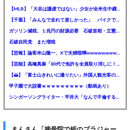
【MLB】「大谷は謙虚ではない」少女が全米生中継で突然の大谷翔平批判 サイン無視された過去明かす
【千葉】「みんなで走れて楽しかった」 バイクでバースデー集団暴走 男女５７人を書類送検 SNSで参加者募る
ガソリン減税、１兆円の財源必要 石破首相・立憲野田氏「財源は死に物狂いで確保しなければならない」「本当に死に物狂いで」
石破自民党 また増税
【悲報】論客米山隆一、Xで夫婦喧嘩wwwwwwwwwwww
【芸能】高橋真麻「80代で免許を全員取り消しに！」 高齢ドライバーの事故問題で、高齢者の運転免許取り消し法を提案
【🗻】「富士山きれいに撮りたい」外国人観光客のレンタカー事故が急増…「ハンドルが逆で慣れず」、道の狭さも
甲子園で大誤審ｗｗｗｗｗｗｗｗｗ（動画あり）
シンガーソングライター・平井大「なんで不倫するか知ってる？妥協で結婚するからさ。」←浅すぎると大炎上
まんさん「接骨院で紙のブラジャー