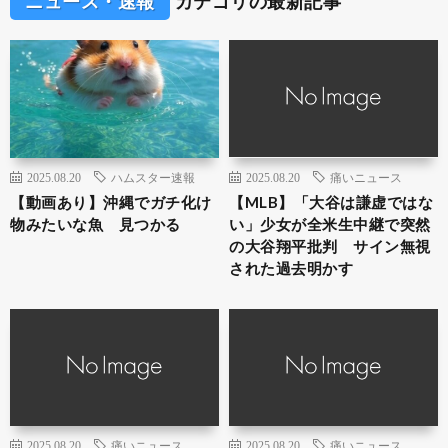
ニュース・速報
カテゴリの最新記事
2025.08.20
ハムスター速報
2025.08.20
痛いニュース
【動画あり】沖縄でガチ化け
【MLB】「大谷は謙虚ではな
物みたいな魚 見つかる
い」少女が全米生中継で突然
の大谷翔平批判 サイン無視
された過去明かす
2025.08.20
痛いニュース
2025.08.20
痛いニュース