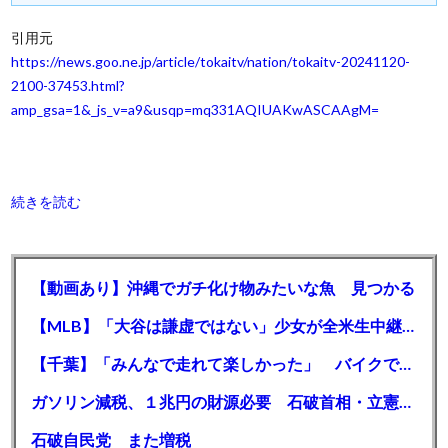
引用元
https://news.goo.ne.jp/article/tokaitv/nation/tokaitv-20241120-
2100-37453.html?
amp_gsa=1&_js_v=a9&usqp=mq331AQIUAKwASCAAgM=
続きを読む
【動画あり】沖縄でガチ化け物みたいな魚 見つかる
【MLB】「大谷は謙虚ではない」少女が全米生中継で突然の大谷翔平批判 サイン無視された過去明かす
【千葉】「みんなで走れて楽しかった」 バイクでバースデー集団暴走 男女５７人を書類送検 SNSで参加者募る
ガソリン減税、１兆円の財源必要 石破首相・立憲野田氏「財源は死に物狂いで確保しなければならない」「本当に死に物狂いで」
石破自民党 また増税