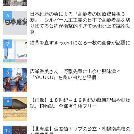
日本維新の会による『高齢者の医療費負担３
割』←シルバー民主主義の日本で高齢者票を切
り捨てる公約が衝撃的すぎてtwitter上で議論勃
発
猫背を直すきっかけになる一枚の画像が話題に
広瀬香美さん 野獣先輩に出会い興味津々
『YAJU&U』を良い曲だと評価
【画像】１８世紀～１９世紀の航海記録や動物
誌、植物誌、全部著作権フリー
【北海道】偏差値トップの公立・札幌南高校の