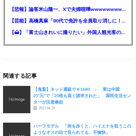
【悲報】論客米山隆一、Xで夫婦喧嘩wwwwwwwwwwww
【芸能】高橋真麻「80代で免許を全員取り消しに！」 高齢ドライバーの事故問題で、高齢者の運転免許取り消し法を提案
【🗻】「富士山きれいに撮りたい」外国人観光客のレンタカー事故が急増…「ハンドルが逆で慣れず」、道の狭さも
関連する記事
【鬼畜】ネット通販で￥1680 ← 実は中国
の“元”で「20倍も高く請求された」 国民生活セン
ターが注意喚起
2023.04.20
ハーフモデル 「街を歩くと、ハイエナを狙うこの
ようなオスの目で見られてる。不愉快」