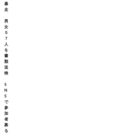
暴
走
男
女
５
７
人
を
書
類
送
検
S
N
S
で
参
加
者
募
る