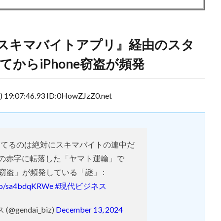
スキマバイトアプリ』経由のスタ
からiPhone窃盗が頻発
7:46.93 ID:0HowZJzZ0.net
ってるのは絶対にスキマバイトの連中だ
円の赤字に転落した「ヤマト運輸」で
ne窃盗」が頻発している「謎」 :
.co/sa4bdqKRWe
#現代ビジネス
@gendai_biz)
December 13, 2024