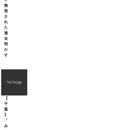
無
視
さ
れ
た
過
去
明
か
す
【
千
葉
】
「
み