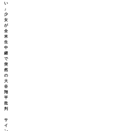
い
」
少
女
が
全
米
生
中
継
で
突
然
の
大
谷
翔
平
批
判
サ
イ
ン