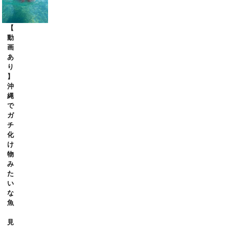
【
動
画
あ
り
】
沖
縄
で
ガ
チ
化
け
物
み
た
い
な
魚
見