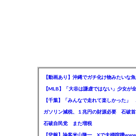
【動画あり】沖縄でガチ化け物みたいな魚
石破自民党 また増税
【悲報】論客米山隆一、Xで夫婦喧嘩www