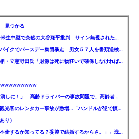
 見つかる
【MLB】「大谷は謙虚ではない」少女が全米生中継で突然の大谷翔平批判 サイン無視された過去明かす
【千葉】「みんなで走れて楽しかった」 バイクでバースデー集団暴走 男女５７人を書類送検 SNSで参加者募る
ガソリン減税、１兆円の財源必要 石破首相・立憲野田氏「財源は死に物狂いで確保しなければならない」「本当に死に物狂いで」
wwwwwwwww
【芸能】高橋真麻「80代で免許を全員取り消しに！」 高齢ドライバーの事故問題で、高齢者の運転免許取り消し法を提案
【🗻】「富士山きれいに撮りたい」外国人観光客のレンタカー事故が急増…「ハンドルが逆で慣れず」、道の狭さも
あり）
シンガーソングライター・平井大「なんで不倫するか知ってる？妥協で結婚するからさ。」←浅すぎると大炎上