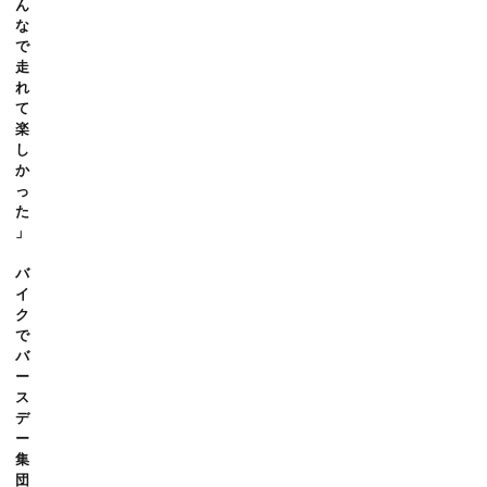
ん
な
で
走
れ
て
楽
し
か
っ
た
」
バ
イ
ク
で
バ
ー
ス
デ
ー
集
団