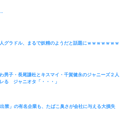
…
人グラドル、まるで妖精のようだと話題にｗｗｗｗｗｗｗ
わ男子・長尾謙杜とキスマイ・千賀健永のジャニーズ２人
レる ジャニオタ「・・・」
場出禁」の有名企業も、たばこ臭さが会社に与える大損失