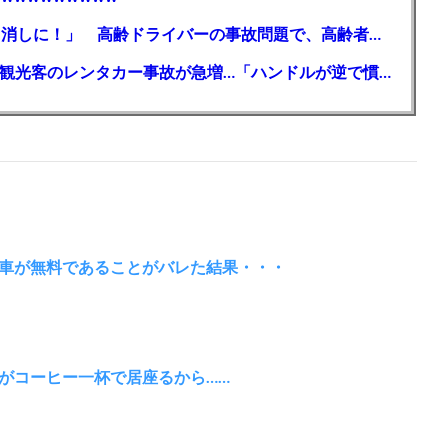
【芸能】高橋真麻「80代で免許を全員取り消しに！」 高齢ドライバーの事故問題で、高齢者の運転免許取り消し法を提案
【🗻】「富士山きれいに撮りたい」外国人観光客のレンタカー事故が急増…「ハンドルが逆で慣れず」、道の狭さも
車が無料であることがバレた結果・・・
がコーヒー一杯で居座るから……