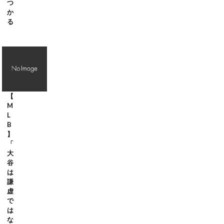
つ
か
る
【
M
L
B
】
「
大
谷
は
謙
虚
で
は
な