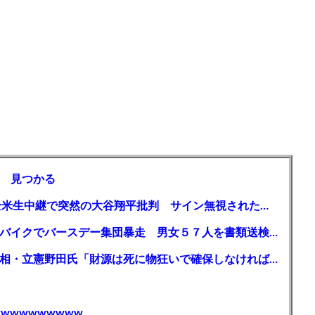
 見つかる
【MLB】「大谷は謙虚ではない」少女が全米生中継で突然の大谷翔平批判 サイン無視された過去明かす
【千葉】「みんなで走れて楽しかった」 バイクでバースデー集団暴走 男女５７人を書類送検 SNSで参加者募る
ガソリン減税、１兆円の財源必要 石破首相・立憲野田氏「財源は死に物狂いで確保しなければならない」「本当に死に物狂いで」
wwwwwwwww