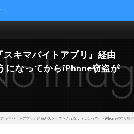
す
提供する総合トレンドサイトです。５chまとめサイトを読みやすくまとめま
 サイエンス マネー 海外の反応
『スキマバイトアプリ』経由
になってからiPhone窃盗が
スキマバイトアプリ』経由のスタッフを入れるようになってからiPhone窃盗が頻