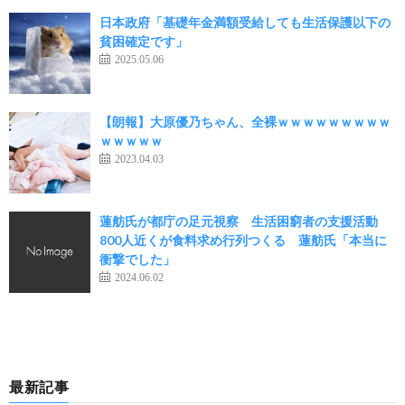
日本政府「基礎年金満額受給しても生活保護以下の
貧困確定です」
2025.05.06
【朗報】大原優乃ちゃん、全裸ｗｗｗｗｗｗｗｗｗ
ｗｗｗｗｗ
2023.04.03
蓮舫氏が都庁の足元視察 生活困窮者の支援活動
800人近くが食料求め行列つくる 蓮舫氏「本当に
衝撃でした」
2024.06.02
最新記事