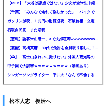
【MLB】「大谷は謙虚ではない」少女が全米生中継で突然の大谷翔平批判 サイン無視された過去明かす
【千葉】「みんなで走れて楽しかった」 バイクでバースデー集団暴走 男女５７人を書類送検 SNSで参加者募る
ガソリン減税、１兆円の財源必要 石破首相・立憲野田氏「財源は死に物狂いで確保しなければならない」「本当に死に物狂いで」
石破自民党 また増税
【悲報】論客米山隆一、Xで夫婦喧嘩wwwwwwwwwwww
【芸能】高橋真麻「80代で免許を全員取り消しに！」 高齢ドライバーの事故問題で、高齢者の運転免許取り消し法を提案
【🗻】「富士山きれいに撮りたい」外国人観光客のレンタカー事故が急増…「ハンドルが逆で慣れず」、道の狭さも
甲子園で大誤審ｗｗｗｗｗｗｗｗｗ（動画あり）
シンガーソングライター・平井大「なんで不倫するか知ってる？妥協で結婚するからさ。」←浅すぎると大炎上
松本人志 復活へ