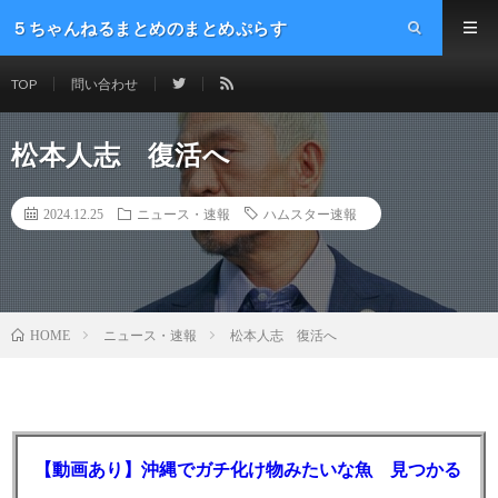
５ちゃんねるまとめのまとめぷらす
TOP
問い合わせ
松本人志 復活へ
2024.12.25
ニュース・速報
ハムスター速報
ニュース・速報
松本人志 復活へ
HOME
【動画あり】沖縄でガチ化け物みたいな魚 見つかる