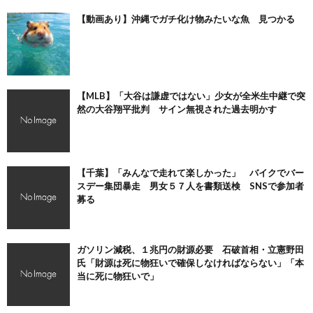
【動画あり】沖縄でガチ化け物みたいな魚 見つかる
【MLB】「大谷は謙虚ではない」少女が全米生中継で突
然の大谷翔平批判 サイン無視された過去明かす
【千葉】「みんなで走れて楽しかった」 バイクでバー
スデー集団暴走 男女５７人を書類送検 SNSで参加者
募る
ガソリン減税、１兆円の財源必要 石破首相・立憲野田
氏「財源は死に物狂いで確保しなければならない」「本
当に死に物狂いで」