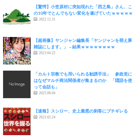
【驚愕】小笠原村に突如現れた「西之島」さん、こ
の10年でとんでもない変化を遂げていたｗｗｗｗｗ
2022.12.31
【超画像】ヤンジャン編集長「ヤンジャンを萌え豚
雑誌にします。」→結果ｗｗｗｗｗｗｗｗ
2023.04.22
「カルト宗教でも用いられる勧誘手法」 参政党に
はなぜマルチ商法関係者が集まるのか 「隠語を使
って会話も」
2025.08.04
【速報】スシロー、史上最悪の刺客にブチギレる
2023.02.24