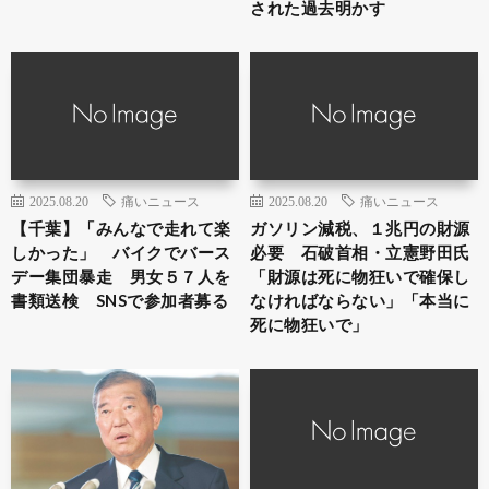
された過去明かす
2025.08.20
痛いニュース
2025.08.20
痛いニュース
【千葉】「みんなで走れて楽
ガソリン減税、１兆円の財源
しかった」 バイクでバース
必要 石破首相・立憲野田氏
デー集団暴走 男女５７人を
「財源は死に物狂いで確保し
書類送検 SNSで参加者募る
なければならない」「本当に
死に物狂いで」