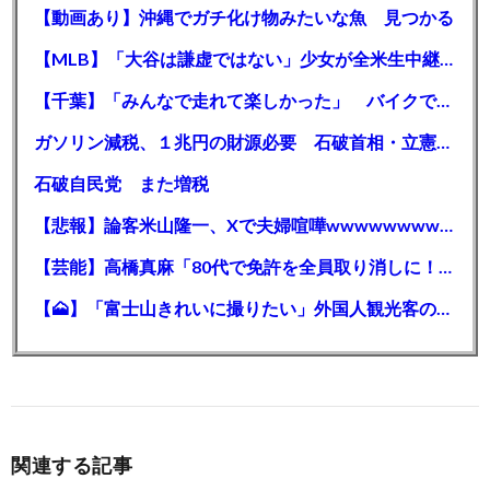
【動画あり】沖縄でガチ化け物みたいな魚 見つかる
【MLB】「大谷は謙虚ではない」少女が全米生中継で突然の大谷翔平批判 サイン無視された過去明かす
【千葉】「みんなで走れて楽しかった」 バイクでバースデー集団暴走 男女５７人を書類送検 SNSで参加者募る
ガソリン減税、１兆円の財源必要 石破首相・立憲野田氏「財源は死に物狂いで確保しなければならない」「本当に死に物狂いで」
石破自民党 また増税
【悲報】論客米山隆一、Xで夫婦喧嘩wwwwwwwwwwww
【芸能】高橋真麻「80代で免許を全員取り消しに！」 高齢ドライバーの事故問題で、高齢者の運転免許取り消し法を提案
【🗻】「富士山きれいに撮りたい」外国人観光客のレンタカー事故が急増…「ハンドルが逆で慣れず」、道の狭さも
関連する記事