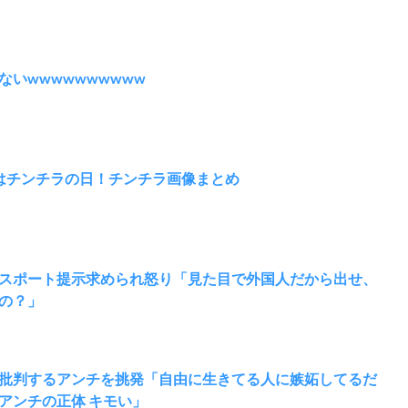
いwwwwwwwwww
はチンチラの日！チンチラ画像まとめ
スポート提示求められ怒り「見た目で外国人だから出せ、
の？」
批判するアンチを挑発「自由に生きてる人に嫉妬してるだ
アンチの正体 キモい」