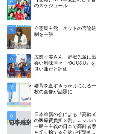
のスケジュール
立憲民主党 ネットの言論統
制を主張
広瀬香美さん 野獣先輩に出
会い興味津々『YAJU&U』を
良い曲だと評価
猫背を直すきっかけになる一
枚の画像が話題に
日本維新の会による『高齢者
の医療費負担３割』←シルバ
ー民主主義の日本で高齢者票
を切り捨てる公約が衝撃的す