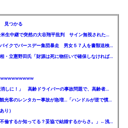
 見つかる
【MLB】「大谷は謙虚ではない」少女が全米生中継で突然の大谷翔平批判 サイン無視された過去明かす
【千葉】「みんなで走れて楽しかった」 バイクでバースデー集団暴走 男女５７人を書類送検 SNSで参加者募る
ガソリン減税、１兆円の財源必要 石破首相・立憲野田氏「財源は死に物狂いで確保しなければならない」「本当に死に物狂いで」
wwwwwwwww
【芸能】高橋真麻「80代で免許を全員取り消しに！」 高齢ドライバーの事故問題で、高齢者の運転免許取り消し法を提案
【🗻】「富士山きれいに撮りたい」外国人観光客のレンタカー事故が急増…「ハンドルが逆で慣れず」、道の狭さも
あり）
シンガーソングライター・平井大「なんで不倫するか知ってる？妥協で結婚するからさ。」←浅すぎると大炎上