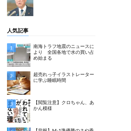
人気記事
南海トラフ地震のニュースに
より 全国各地で水の買い占
め始まる
超売れっ子イラストレーター
に学ぶ睡眠時間
【閲覧注意】クロちゃん、あ
かん模様
【悲報】M-1準優勝のさや香