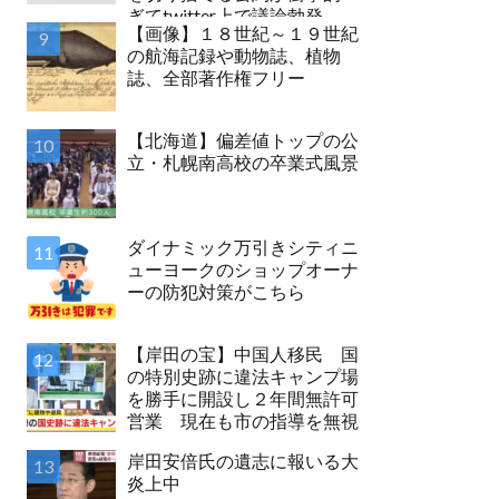
ぎてtwitter上で議論勃発
【画像】１８世紀～１９世紀
の航海記録や動物誌、植物
誌、全部著作権フリー
【北海道】偏差値トップの公
立・札幌南高校の卒業式風景
ダイナミック万引きシティニ
ューヨークのショップオーナ
ーの防犯対策がこちら
【岸田の宝】中国人移民 国
の特別史跡に違法キャンプ場
を勝手に開設し２年間無許可
営業 現在も市の指導を無視
岸田安倍氏の遺志に報いる大
炎上中