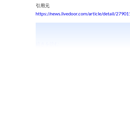
引用元
https://news.livedoor.com/article/detail/2790
続きを読む