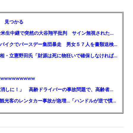
 見つかる
【MLB】「大谷は謙虚ではない」少女が全米生中継で突然の大谷翔平批判 サイン無視された過去明かす
【千葉】「みんなで走れて楽しかった」 バイクでバースデー集団暴走 男女５７人を書類送検 SNSで参加者募る
ガソリン減税、１兆円の財源必要 石破首相・立憲野田氏「財源は死に物狂いで確保しなければならない」「本当に死に物狂いで」
wwwwwwwww
【芸能】高橋真麻「80代で免許を全員取り消しに！」 高齢ドライバーの事故問題で、高齢者の運転免許取り消し法を提案
【🗻】「富士山きれいに撮りたい」外国人観光客のレンタカー事故が急増…「ハンドルが逆で慣れず」、道の狭さも