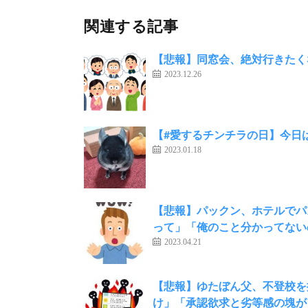
関連する記事
【悲報】同窓会、絶対行きたくな
2023.12.26
【#愛するチンチラの日】今日
2023.01.18
【悲報】パックン、ホテルでパ
って」「俺のこと分かってない
2023.04.21
【悲報】ゆたぼん父、不登校を
け」「承認欲求と劣等感の塊が