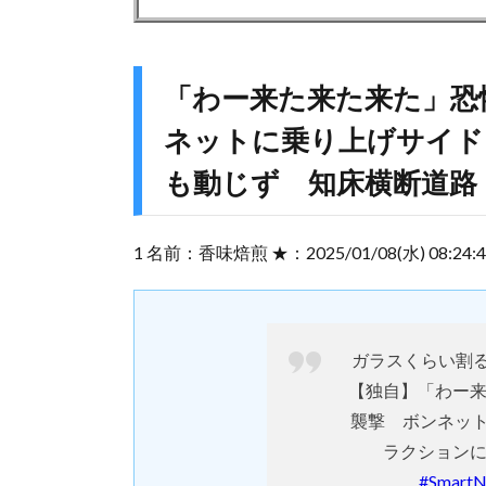
「わー来た来た来た」恐
ネットに乗り上げサイド
も動じず 知床横断道路
1 名前：香味焙煎 ★：2025/01/08(水) 08:24:40.
ガラスくらい割
【独自】「わー
襲撃 ボンネッ
ラクション
#Smart