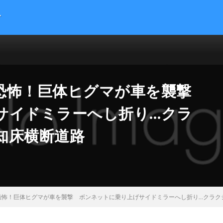
す
提供する総合トレンドサイトです。５chまとめサイトを読みやすくまとめま
 サイエンス マネー 海外の反応
恐怖！巨体ヒグマが車を襲撃
サイドミラーへし折り…クラ
知床横断道路
恐怖！巨体ヒグマが車を襲撃 ボンネットに乗り上げサイドミラーへし折り…クラク