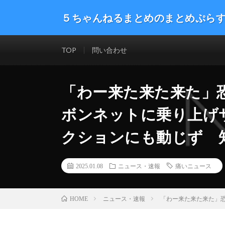
５ちゃんねるまとめのまとめぷら
話題のニュースや最新情報を幅広いジャンルをまとめて
した。ネタ・速報 エンタメ 生活 趣味 漫画アニメ ゲーム
TOP
問い合わせ
「わー来た来た来た」
ボンネットに乗り上げ
クションにも動じず 
2025.01.08
ニュース・速報
痛いニュース
ニュース・速報
「わー来た来た来た」
HOME