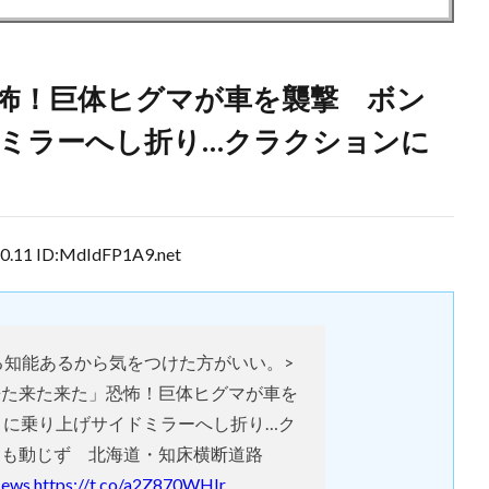
怖！巨体ヒグマが車を襲撃 ボン
ミラーへし折り…クラクションに
11 ID:MdIdFP1A9.net
る知能あるから気をつけた方がいい。>
来た来た来た」恐怖！巨体ヒグマが車を
トに乗り上げサイドミラーへし折り…ク
にも動じず 北海道・知床横断道路
News
https://t.co/a2Z870WHIr