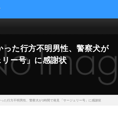
す
提供する総合トレンドサイトです。５chまとめサイトを読みやすくまとめま
 サイエンス マネー 海外の反応
かった行方不明男性、警察犬が
ェリー号」に感謝状
った行方不明男性、警察犬が1時間で発見 「サージェリー号」に感謝状