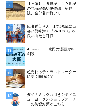
【画像】１８世紀～１９世紀
の航海記録や動物誌、植物
誌、全部著作権フリー
広瀬香美さん 野獣先輩に出
会い興味津々『YAJU&U』を
良い曲だと評価
Amazon 一億円の漫画賞を
創設
超売れっ子イラストレーター
に学ぶ睡眠時間
ダイナミック万引きシティニ
ューヨークのショップオーナ
ーの防犯対策がこちら