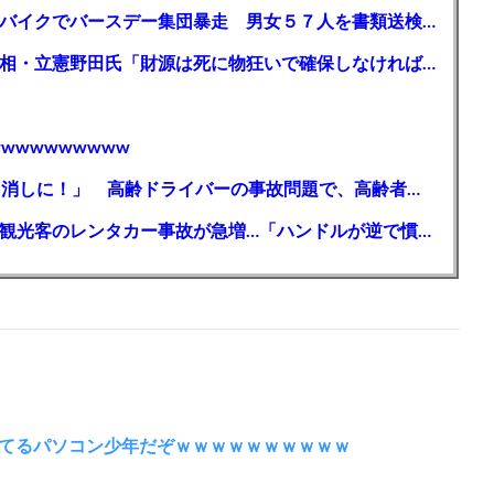
【千葉】「みんなで走れて楽しかった」 バイクでバースデー集団暴走 男女５７人を書類送検 SNSで参加者募る
ガソリン減税、１兆円の財源必要 石破首相・立憲野田氏「財源は死に物狂いで確保しなければならない」「本当に死に物狂いで」
wwwwwwwww
【芸能】高橋真麻「80代で免許を全員取り消しに！」 高齢ドライバーの事故問題で、高齢者の運転免許取り消し法を提案
【🗻】「富士山きれいに撮りたい」外国人観光客のレンタカー事故が急増…「ハンドルが逆で慣れず」、道の狭さも
てるパソコン少年だぞｗｗｗｗｗｗｗｗｗｗ