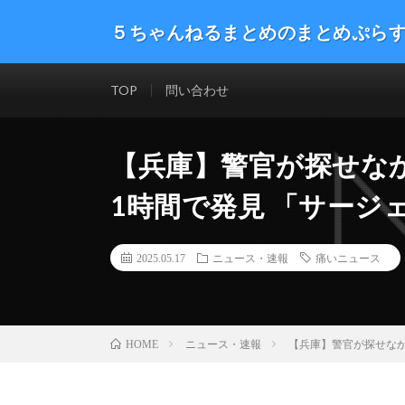
５ちゃんねるまとめのまとめぷら
話題のニュースや最新情報を幅広いジャンルをまとめて
した。ネタ・速報 エンタメ 生活 趣味 漫画アニメ ゲーム
TOP
問い合わせ
【兵庫】警官が探せな
1時間で発見 「サージ
2025.05.17
ニュース・速報
痛いニュース
ニュース・速報
【兵庫】警官が探せなか
HOME