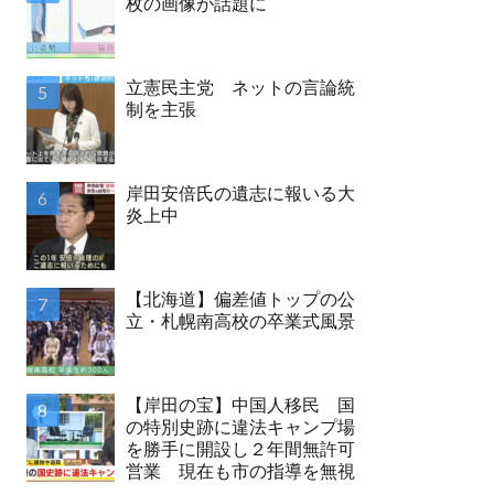
枚の画像が話題に
立憲民主党 ネットの言論統
制を主張
岸田安倍氏の遺志に報いる大
炎上中
【北海道】偏差値トップの公
立・札幌南高校の卒業式風景
【岸田の宝】中国人移民 国
の特別史跡に違法キャンプ場
を勝手に開設し２年間無許可
営業 現在も市の指導を無視