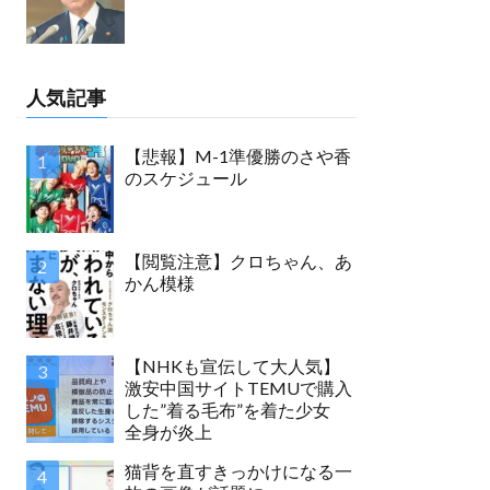
人気記事
【悲報】M-1準優勝のさや香
のスケジュール
【閲覧注意】クロちゃん、あ
かん模様
【NHKも宣伝して大人気】
激安中国サイトTEMUで購入
した”着る毛布”を着た少女
全身が炎上
猫背を直すきっかけになる一