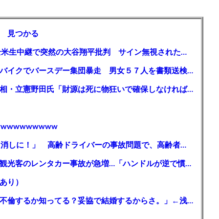
 見つかる
【MLB】「大谷は謙虚ではない」少女が全米生中継で突然の大谷翔平批判 サイン無視された過去明かす
【千葉】「みんなで走れて楽しかった」 バイクでバースデー集団暴走 男女５７人を書類送検 SNSで参加者募る
ガソリン減税、１兆円の財源必要 石破首相・立憲野田氏「財源は死に物狂いで確保しなければならない」「本当に死に物狂いで」
wwwwwwwww
【芸能】高橋真麻「80代で免許を全員取り消しに！」 高齢ドライバーの事故問題で、高齢者の運転免許取り消し法を提案
【🗻】「富士山きれいに撮りたい」外国人観光客のレンタカー事故が急増…「ハンドルが逆で慣れず」、道の狭さも
あり）
シンガーソングライター・平井大「なんで不倫するか知ってる？妥協で結婚するからさ。」←浅すぎると大炎上