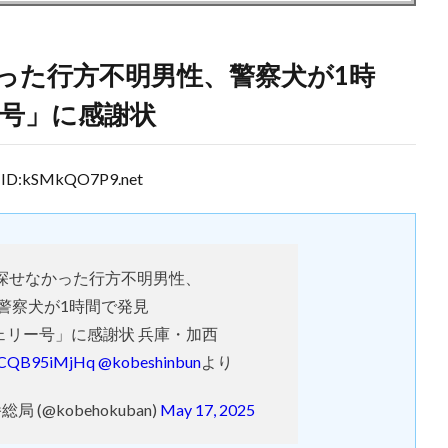
った行方不明男性、警察犬が1時
ー号」に感謝状
ID:kSMkQO7P9.net
探せなかった行方不明男性、
警察犬が1時間で発見
ェリー号」に感謝状 兵庫・加西
o/CQB95iMjHq
@kobeshinbun
より
 (@kobehokuban)
May 17, 2025