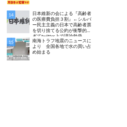
日本維新の会による『高齢者
の医療費負担３割』←シルバ
ー民主主義の日本で高齢者票
を切り捨てる公約が衝撃的す
ぎてtwitter上で議論勃発
南海トラフ地震のニュースに
より 全国各地で水の買い占
め始まる