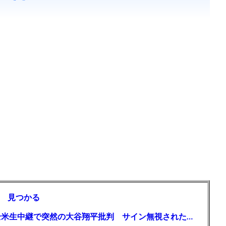
 見つかる
【MLB】「大谷は謙虚ではない」少女が全米生中継で突然の大谷翔平批判 サイン無視された過去明かす